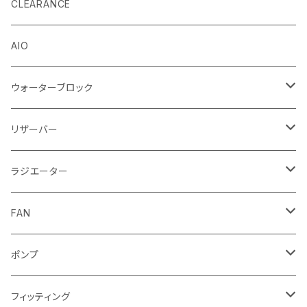
EK by LM Tek
CLEARANCE
Stealkey Customs (coming soon)
AIO
ウォーターブロック
CPUウォーターブロック
リザーバー
Intel
GPUウォーターブロック
EK-RESチューブ（交換用）
ラジエーター
AMD
NVIDIA
モノブロック
EK-D5 Series
ラジエーターサイズ240mm
FAN
AMD
ディストロプレート
ラジエーターサイズ280mm
FANサイズ120mm
ポンプ
Terminal ターミナル
ラジエーターサイズ360mm
FANサイズ140mm
ディストロプレート
フィッティング