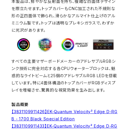
本製品は、鮮やかな反射面を持ち、複雑な四面体デザイン
を際立たせます。トップカバーもCNC加工された不規則な
形の正四面体で飾られ、滑らかなアルマイト仕上げのアル
ミニウム製です。トップは透明なプレキシガラスで、わずか
に光沢があります。
すべての主要マザーボードメーカーのアドレサブルRGBシ
ンク技術に完全対応する各CPUウォーターブロックは、魅
惑的なライトビームと25個のアドレサブルRGB LEDを搭載
しています。特に4面体構造のトップカバーがRGBディスプ
レイを増幅させ、驚異的な視覚効果を生み出します。
製品概要
【3831109911426】EK-Quantum Velocity² Edge D-RG
B - 1700 Black Special Edition
【3831109911433】EK-Quantum Velocity² Edge D-RG