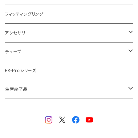
ラジエーターサイズ420mm
ニッケル Nickel
フィッティングリング
ラジエーターサイズ480mm
サテンチタン SatinTitan
アクセサリー
ラジエーターサイズ560mm
ブラック Black
クーラント
チューブ
ブラックニッケル BlackNickel
マウスパッド
材質
EK-Proシリーズ
ハード（PETG）
ゴールド Gold
ツール
サイズ（OD:外径 / ID:内径）
生産終了品
ハード（アクリル）
12mm/10mm
レッド Red
パーツ
AIO
メタル（真鍮）
14mm/10mm
ブルー Blue
保守部品
ウォーターブロック