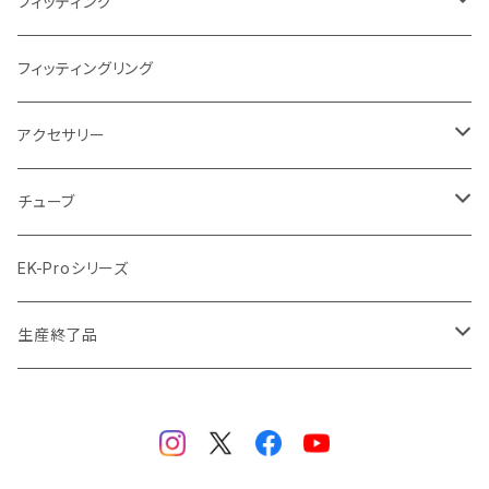
ラジエーターサイズ360mm
FANサイズ140mm
ディストロプレート
フィッティング
ラジエーターサイズ420mm
ニッケル Nickel
フィッティングリング
ラジエーターサイズ480mm
サテンチタン SatinTitan
アクセサリー
ラジエーターサイズ560mm
ブラック Black
クーラント
チューブ
ブラックニッケル BlackNickel
マウスパッド
材質
EK-Proシリーズ
ハード（PETG）
ゴールド Gold
ツール
サイズ（OD:外径 / ID:内径）
生産終了品
ハード（アクリル）
12mm/10mm
レッド Red
パーツ
AIO
メタル（真鍮）
14mm/10mm
ブルー Blue
保守部品
ウォーターブロック