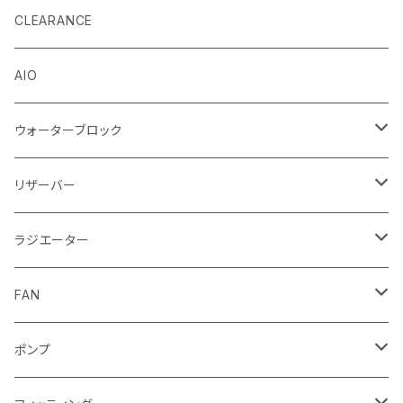
EK by LM Tek
CLEARANCE
Stealkey Customs (coming soon)
AIO
ウォーターブロック
CPUウォーターブロック
リザーバー
Intel
GPUウォーターブロック
EK-RESチューブ（交換用）
ラジエーター
AMD
NVIDIA
モノブロック
EK-D5 Series
ラジエーターサイズ240mm
FAN
AMD
ディストロプレート
ラジエーターサイズ280mm
FANサイズ120mm
ポンプ
Terminal ターミナル