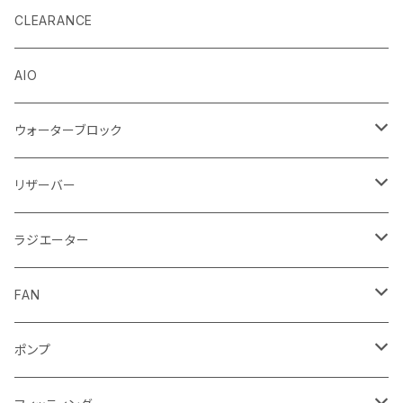
EK by LM Tek
CLEARANCE
Stealkey Customs (coming soon)
AIO
ウォーターブロック
CPUウォーターブロック
リザーバー
Intel
GPUウォーターブロック
EK-RESチューブ（交換用）
ラジエーター
AMD
NVIDIA
モノブロック
EK-D5 Series
ラジエーターサイズ240mm
FAN
AMD
ディストロプレート
ラジエーターサイズ280mm
FANサイズ120mm
ポンプ
Terminal ターミナル