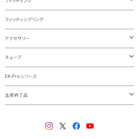
ラジエーターサイズ360mm
FANサイズ140mm
ディストロプレート
フィッティング
ラジエーターサイズ420mm
ニッケル Nickel
フィッティングリング
ラジエーターサイズ480mm
サテンチタン SatinTitan
アクセサリー
ラジエーターサイズ560mm
ブラック Black
クーラント
チューブ
ブラックニッケル BlackNickel
マウスパッド
材質
EK-Proシリーズ
ハード（PETG）
ゴールド Gold
ツール
サイズ（OD:外径 / ID:内径）
生産終了品
ハード（アクリル）
12mm/10mm
レッド Red
パーツ
AIO
メタル（真鍮）
14mm/10mm
ブルー Blue
保守部品
ウォーターブロック