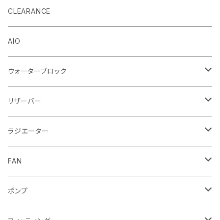
EK by LM Tek
CLEARANCE
Stealkey Customs (coming soon)
AIO
ウォーターブロック
CPUウォーターブロック
リザーバー
Intel
GPUウォーターブロック
EK-RESチューブ（交換用）
ラジエーター
AMD
NVIDIA
モノブロック
EK-D5 Series
ラジエーターサイズ240mm
FAN
AMD
ディストロプレート
ラジエーターサイズ280mm
FANサイズ120mm
ポンプ
Terminal ターミナル