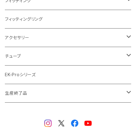
ラジエーターサイズ360mm
FANサイズ140mm
ディストロプレート
フィッティング
ラジエーターサイズ420mm
ニッケル Nickel
フィッティングリング
ラジエーターサイズ480mm
サテンチタン SatinTitan
アクセサリー
ラジエーターサイズ560mm
ブラック Black
クーラント
チューブ
ブラックニッケル BlackNickel
マウスパッド
材質
EK-Proシリーズ
ハード（PETG）
ゴールド Gold
ツール
サイズ（OD:外径 / ID:内径）
生産終了品
ハード（アクリル）
12mm/10mm
レッド Red
パーツ
AIO
メタル（真鍮）
14mm/10mm
ブルー Blue
保守部品
ウォーターブロック