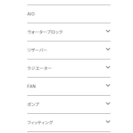
Stealkey Customs (coming soon)
AIO
ウォーターブロック
CPUウォーターブロック
リザーバー
Intel
GPUウォーターブロック
EK-RESチューブ（交換用）
ラジエーター
AMD
NVIDIA
モノブロック
EK-D5 Series
ラジエーターサイズ240mm
FAN
AMD
ディストロプレート
ラジエーターサイズ280mm
FANサイズ120mm
ポンプ
Terminal ターミナル
ラジエーターサイズ360mm
FANサイズ140mm
ディストロプレート
フィッティング