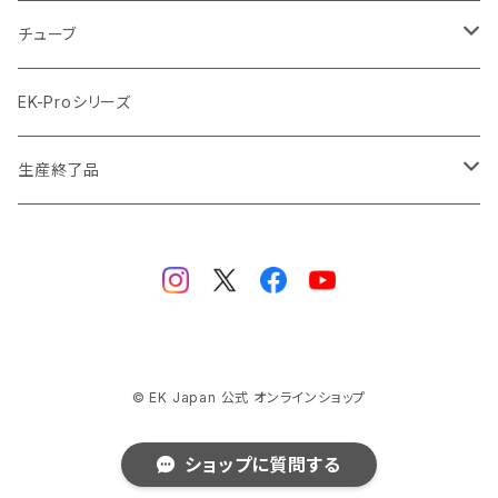
ラジエーターサイズ560mm
ブラック Black
クーラント
チューブ
ブラックニッケル BlackNickel
マウスパッド
材質
EK-Proシリーズ
ハード（PETG）
ゴールド Gold
ツール
サイズ（OD:外径 / ID:内径）
生産終了品
ハード（アクリル）
12mm/10mm
レッド Red
パーツ
AIO
メタル（真鍮）
14mm/10mm
ブルー Blue
保守部品
ウォーターブロック
ソフト（PVC）
16mm/12mm
CPUウォーターブロック
サーマルペースト・サーマルパッド
リザーバー
© EK Japan 公式 オンラインショップ
ラバー（EPDM）
12.7mm/9.5mm (1/2" 3/8")
GPUウォーターブロック
EK-RESチューブ（交換用）
ヒートシンク
ラジエーター
ショップに質問する
ラバー（ナイロン補強付きEPDM）
13mm/10mm (1/2" 3/8")
モノブロック