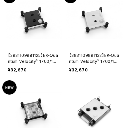
【3831109881125】EK-Qua
【3831109881132】EK-Qua
ntum Velocity³ 1700/185
ntum Velocity³ 1700/185
1/AM5 - Acetal
1/AM5 - White
¥32,670
¥32,670