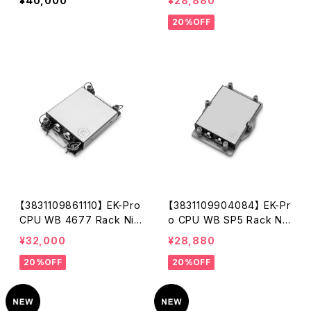
¥40,000
¥28,880
20%OFF
【3831109861110】 EK-Pro
【3831109904084】 EK-Pr
CPU WB 4677 Rack Ni
o CPU WB SP5 Rack Ni
+ Acetal
+ Acetal
¥32,000
¥28,880
20%OFF
20%OFF