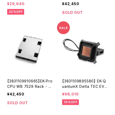
- 1700 Nickel + Gold
l + Inox
¥29,640
¥42,450
22%OFF
SOLD OUT
【3831109910665】EK-Pro
【3831109895580】 EK-Q
CPU WB 7529 Rack - Ni
uantumX Delta TEC EVO
ckel + Inox
E2 - Copper + Nickel
¥42,450
¥98,010
10%OFF
SOLD OUT