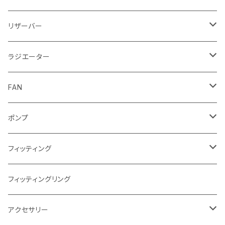
CPUウォーターブロック
リザーバー
Intel
GPUウォーターブロック
EK-RESチューブ（交換用）
ラジエーター
AMD
NVIDIA
モノブロック
EK-D5 Series
ラジエーターサイズ240mm
FAN
AMD
ディストロプレート
ラジエーターサイズ280mm
FANサイズ120mm
ポンプ
Terminal ターミナル
ラジエーターサイズ360mm
FANサイズ140mm
ディストロプレート
フィッティング
ラジエーターサイズ420mm
ニッケル Nickel
フィッティングリング
ラジエーターサイズ480mm
サテンチタン SatinTitan
アクセサリー