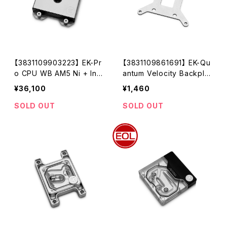
【3831109903223】 EK-Pr
【3831109861691】 EK-Qu
o CPU WB AM5 Ni + Ino
antum Velocity Backplat
x
e - LGA1700
¥36,100
¥1,460
SOLD OUT
SOLD OUT