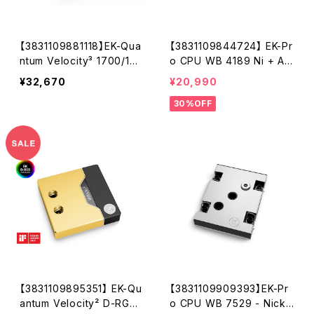
【3831109881118】EK-Qua
【3831109844724】 EK-Pr
ntum Velocity³ 1700/185
o CPU WB 4189 Ni + Ac
1/AM5 - Plexi
etal
¥32,670
¥20,990
30%OFF
【3831109895351】 EK-Qu
【3831109909393】EK-Pr
antum Velocity² D-RGB
o CPU WB 7529 - Nicke