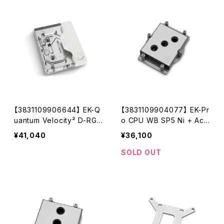
【3831109906644】 EK-Q
【3831109904077】 EK-Pr
uantum Velocity² D-RGB
o CPU WB SP5 Ni + Ace
- AM5 White Edition
tal
¥41,040
¥36,100
SOLD OUT