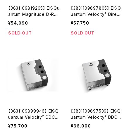
【3831109819265】 EK-Qu
【3831109897805】 EK-Q
antum Magnitude D-RGB
uantum Velocity² Direct
- AM5 Nickel + Plexi
Die D-RGB - 1700 Nicke
¥54,090
¥57,750
l + Plexi
SOLD OUT
SOLD OUT
【3831109899946】 EK-Q
【3831109897539】 EK-Q
uantum Velocity² DDC
uantum Velocity² DDC
4.2 PWM D-RGB - AM5
4.2 PWM D-RGB - 1700
¥75,700
¥66,000
Nickel + Plexi
Nickel + Plexi