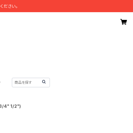
ください。
）
/4" 1/2")