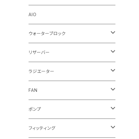
Stealkey Customs (coming soon)
AIO
ウォーターブロック
CPUウォーターブロック
リザーバー
Intel
GPUウォーターブロック
EK-RESチューブ（交換用）
ラジエーター
AMD
NVIDIA
モノブロック
EK-D5 Series
ラジエーターサイズ240mm
FAN
AMD
ディストロプレート
ラジエーターサイズ280mm
FANサイズ120mm
ポンプ
Terminal ターミナル
ラジエーターサイズ360mm
FANサイズ140mm
ディストロプレート
フィッティング