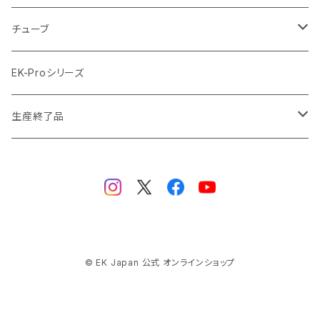
ラジエーターサイズ560mm
ブラック Black
クーラント
チューブ
ブラックニッケル BlackNickel
マウスパッド
材質
EK-Proシリーズ
ハード（PETG）
ゴールド Gold
ツール
サイズ（OD:外径 / ID:内径）
生産終了品
ハード（アクリル）
12mm/10mm
レッド Red
パーツ
AIO
メタル（真鍮）
14mm/10mm
ブルー Blue
保守部品
ウォーターブロック
ソフト（PVC）
16mm/12mm
CPUウォーターブロック
サーマルペースト・サーマルパッド
リザーバー
© EK Japan 公式 オンラインショップ
ラバー（EPDM）
12.7mm/9.5mm (1/2" 3/8")
GPUウォーターブロック
EK-RESチューブ（交換用）
ヒートシンク
ラジエーター
ラバー（ナイロン補強付きEPDM）
13mm/10mm (1/2" 3/8")