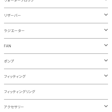
ウォーターブロック
CPUウォーターブロック
リザーバー
Intel
GPUウォーターブロック
EK-RESチューブ（交換用）
ラジエーター
AMD
NVIDIA
モノブロック
EK-D5 Series
ラジエーターサイズ240mm
FAN
AMD
ディストロプレート
ラジエーターサイズ280mm
FANサイズ120mm
ポンプ
Terminal ターミナル
ラジエーターサイズ360mm
FANサイズ140mm
ディストロプレート
フィッティング
ラジエーターサイズ420mm
ニッケル Nickel
フィッティングリング
ラジエーターサイズ480mm
サテンチタン SatinTitan
アクセサリー