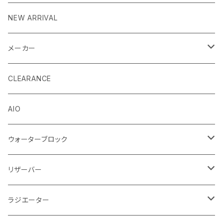
NEW ARRIVAL
メーカー
EK by LM Tek
CLEARANCE
Stealkey Customs (coming soon)
AIO
ウォーターブロック
CPUウォーターブロック
リザーバー
Intel
GPUウォーターブロック
EK-RESチューブ（交換用）
ラジエーター