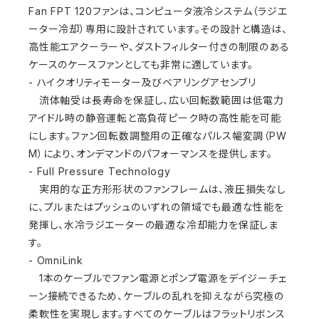
Fan FPT 120ファンは、コンピュータ液冷システム（ラジエ
ーター冷却）専用に設計されています。その設計と構造は、
高性能エアクーラーや、ダストフィルター付きの制限のある
ケースのケースファンとしても非常に適しています。
- ハイクオリティモーター及びベアリングアセンブリ
流体軸受は長寿命を保証し、広い回転数範囲は低電力
アイドル時の静音運転と高負荷ピーク時の高性能を可能
にします。ファン回転数調整用の正確なパルス幅変調（PW
M）により、オンデマンドのパフォーマンスを提供します。
- Full Pressure Technology
実用的な正方形形状のファンフレームは、液圧損失なし
に、プルまたはプッシュのいずれの領域でも最適な性能を
発揮し、水冷ラジエーターの最適な冷却能力を保証しま
す。
- OmniLink
1本のケーブルでファン電源とポンプ電源をデイジーチェ
ーン接続できるため、ケーブルの乱れを抑えながら究極の
柔軟性を実現します。すべてのケーブルはフラットリボンス