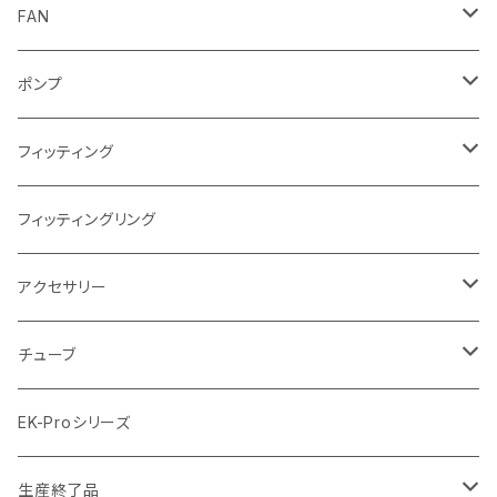
AMD
NVIDIA
モノブロック
EK-D5 Series
ラジエーターサイズ240mm
FAN
AMD
ディストロプレート
ラジエーターサイズ280mm
FANサイズ120mm
ポンプ
Terminal ターミナル
ラジエーターサイズ360mm
FANサイズ140mm
ディストロプレート
フィッティング
ラジエーターサイズ420mm
ニッケル Nickel
フィッティングリング
ラジエーターサイズ480mm
サテンチタン SatinTitan
アクセサリー
ラジエーターサイズ560mm
ブラック Black
クーラント
チューブ
ブラックニッケル BlackNickel
マウスパッド
材質
EK-Proシリーズ
ハード（PETG）
ゴールド Gold
ツール
サイズ（OD:外径 / ID:内径）
生産終了品