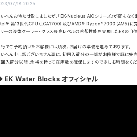
023/07/18 20:25
いへんお待たせ致しましたが、『EK-Nucleus AIOシリーズ』が間も
ntel® 第13世代CPU（LGA1700）及びAMD® Ryzen™7000（
フリーの液体クーラー・クラス最高レベルの冷却性能を実現したEKの自信
先行でご予約頂いたお客様には順次、お届けの準備を進めております。
たいへん申し訳ございません事に、初回入荷分の一部がお陰様で既に完売
次回入荷分以降、余裕を持って在庫数を確保しますので少しお時間をくだ
◆ EK Water Blocks オフィシャル