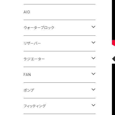
Stealkey Customs (coming soon)
AIO
ウォーターブロック
CPUウォーターブロック
リザーバー
Intel
GPUウォーターブロック
EK-RESチューブ（交換用）
ラジエーター
AMD
NVIDIA
モノブロック
EK-D5 Series
ラジエーターサイズ240mm
FAN
AMD
ディストロプレート
ラジエーターサイズ280mm
FANサイズ120mm
ポンプ
Terminal ターミナル
ラジエーターサイズ360mm
FANサイズ140mm
ディストロプレート
フィッティング