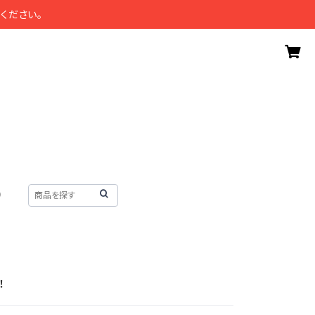
ください。
）
！