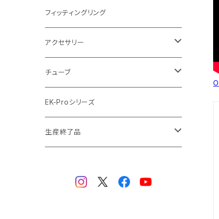
ラジエーターサイズ420mm
ニッケル Nickel
フィッティングリング
ラジエーターサイズ480mm
サテンチタン SatinTitan
アクセサリー
ラジエーターサイズ560mm
ブラック Black
クーラント
チューブ
O
ブラックニッケル BlackNickel
マウスパッド
材質
EK-Proシリーズ
ハード（PETG）
ゴールド Gold
ツール
サイズ（OD:外径 / ID:内径）
生産終了品
ハード（アクリル）
12mm/10mm
レッド Red
パーツ
AIO
メタル（真鍮）
14mm/10mm
ブルー Blue
保守部品
ウォーターブロック
ソフト（PVC）
16mm/12mm