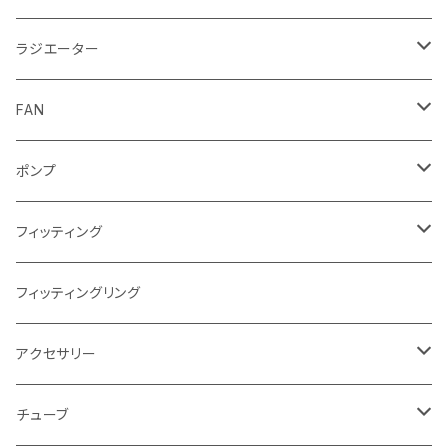
Intel
GPUウォーターブロック
EK-RESチューブ（交換用）
ラジエーター
AMD
NVIDIA
モノブロック
EK-D5 Series
ラジエーターサイズ240mm
FAN
AMD
ディストロプレート
ラジエーターサイズ280mm
FANサイズ120mm
ポンプ
Terminal ターミナル
ラジエーターサイズ360mm
FANサイズ140mm
ディストロプレート
フィッティング
ラジエーターサイズ420mm
ニッケル Nickel
フィッティングリング
ラジエーターサイズ480mm
サテンチタン SatinTitan
アクセサリー
ラジエーターサイズ560mm
ブラック Black
クーラント
チューブ