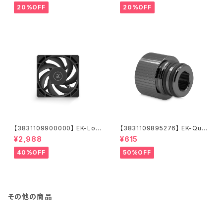
20%OFF
20%OFF
【3831109900000】 EK-Loo
【3831109895276】 EK-Qua
p Fan FPT 120 - Black (550
ntum Torque Push-In Adap
¥2,988
¥615
-2300rpm)
ter M 14 - Black Nickel
40%OFF
50%OFF
その他の商品