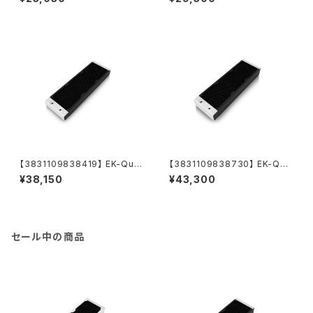
w - White
【3831109838419】 EK-Qua
【3831109838730】 EK-Qua
ntum Surface P360M - Bla
ntum Surface X360M - Bla
¥38,150
¥43,300
ck
ck
セール中の商品