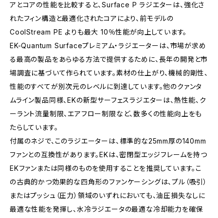
アとコアの性能を比較すると、Surface P ラジエターは、強化さ
れたフィン構造と最適化されたコアにより、前モデルの
CoolStream PE よりも最大 10％性能が向上しています。
EK-Quantum Surfaceプレミアム・ラジエーターは、市場が求め
る最高の製品をあらゆる方法で提供するために、長年の開発と市
場調査に基づいて作られています。素材の仕上がり、機械的剛性、
性能のすべてが別次元のレベルに到達しています。他のクァンタ
ムライン製品同様、EKの新型サーフェスラジエターは、熱性能、ク
ーラント流量制限、エアフロー制限など、数多くの性能向上をも
たらしています。
付属のネジで、このラジエーターは、標準的な25mm厚の140mm
ファンとの互換性があります。EKは、密閉型エッジフレームを持つ
EKファンまたは同様のものを使用することを推奨しています。こ
の古典的かつ効果的な四角形のファンケーシングは、プル（吸引）
またはプッシュ（圧力）領域のいずれにおいても、油圧損失なしに
最適な性能を発揮し、水冷ラジエータの最適な冷却能力を確保