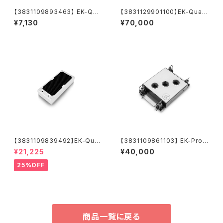
【3831109893463】 EK-Qua
【3831129901100】EK-Quant
ntum Torque Double Rotar
um Vector³ TUF RTX 5070
¥7,130
¥70,000
y Offset 28 - Black
Ti/5080 - Plexi
【3831109839492】EK-Quan
【3831109861103】 EK-Pro
tum Surface X240M - Whit
CPU WB 4677 Ni + Acetal
¥21,225
¥40,000
e
25%OFF
商品一覧に戻る