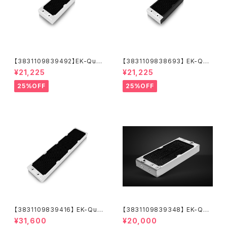
【3831109839492】EK-Quan
【3831109838693】 EK-Qua
tum Surface X240M - Whit
ntum Surface X240M - Bla
¥21,225
¥21,225
e
ck
25%OFF
25%OFF
【3831109839416】 EK-Qua
【3831109839348】 EK-Qua
ntum Surface P560M - Whi
ntum Surface P280M X-Flo
¥31,600
¥20,000
te
w - White