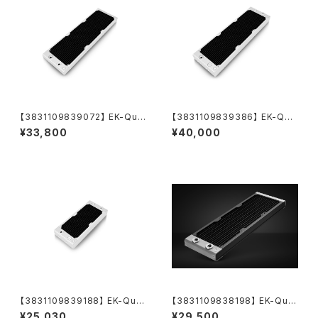
【3831109839072】 EK-Qua
【3831109839386】 EK-Qua
ntum Surface S420 - White
ntum Surface P420M X-Flo
¥33,800
¥40,000
w - White
【3831109839188】 EK-Qua
【3831109838198】 EK-Qua
ntum Surface P240M X-Flo
ntum Surface S360 - Black
¥25,030
¥29,500