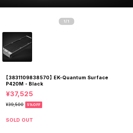
1
/1
【3831109838570】 EK-Quantum Surface
P420M - Black
¥37,525
¥39,500
5%OFF
SOLD OUT