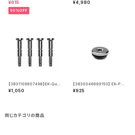
ntum Torque Push-In Adap
oFuel Loop Cleaner (Conc
¥615
¥4,980
ter M 14 - Black Nickel
entrate 250mL)
50%OFF
【3831109907498】EK-Quan
【3830046999153】 EK-PLU
tum Velocity² Mounting Sc
G G1/4
¥1,050
¥925
rew AM5 - Nickel (4pcs)
同じカテゴリの商品