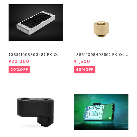
【3831109839348】 EK-Qua
【3831109849859】 EK-Qua
ntum Surface P280M X-Flo
ntum Torque Extender Stat
¥20,000
¥1,500
w - White
ic MF 14 - Gold
20%OFF
40%OFF