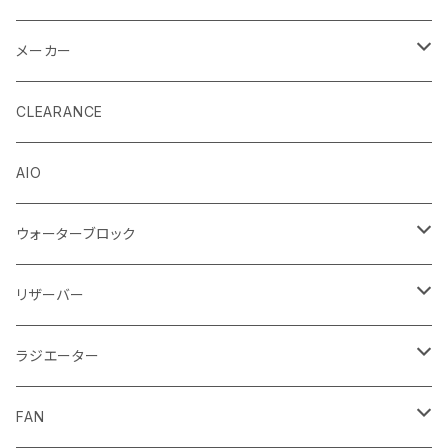
メーカー
EK by LM Tek
CLEARANCE
Stealkey Customs (coming soon)
AIO
ウォーターブロック
CPUウォーターブロック
リザーバー
Intel
GPUウォーターブロック
EK-RESチューブ（交換用）
ラジエーター
AMD
NVIDIA
モノブロック
EK-D5 Series
ラジエーターサイズ240mm
FAN