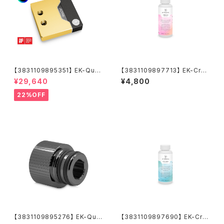
【3831109895351】 EK-Quan
【3831109897713】 EK-Cryo
tum Velocity² D-RGB - 170
Fuel Superflush (Concentr
¥29,640
¥4,800
0 Nickel + Gold
ate 250mL)
22%OFF
【3831109895276】 EK-Qua
【3831109897690】 EK-Cry