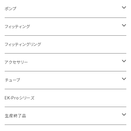
AMD
ディストロプレート
ラジエーターサイズ280mm
FANサイズ120mm
ポンプ
Terminal ターミナル
ラジエーターサイズ360mm
FANサイズ140mm
ディストロプレート
フィッティング
ラジエーターサイズ420mm
ニッケル Nickel
フィッティングリング
ラジエーターサイズ480mm
サテンチタン SatinTitan
アクセサリー
ラジエーターサイズ560mm
ブラック Black
クーラント
チューブ
ブラックニッケル BlackNickel
マウスパッド
材質
EK-Proシリーズ
ハード（PETG）
ゴールド Gold
ツール
サイズ（OD:外径 / ID:内径）
生産終了品