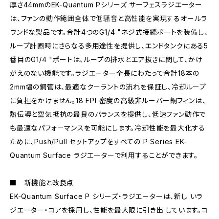
厚さ44mmのEK-Quantum Pシリーズ サーフェスラジエーター
は、ファンの動作範囲全体で低騒音と高性能を実現するオールラ
ウンドな製品です。合計4つのG1/4 "ネジ式接続ポートを装備し、
ループ計画時にさらなる多用途性を提供し、エンドタンクにある5
番目のG1/4 "ポートは、ループの排水とエア抜きに関して、かけ
がえのない機能です。ラジエーター全長にわたって合計18本の
2mm幅の銅管は、最適なクーラントの流れを保証し、冷却ループ
に負担をかけません。18 FPI 密度の高級非ルーバー銅フィンは、
熱伝導と空気抵抗の最良のバランスを提供し、低速ファン動作で
も最適なパフォーマンスを可能にします。冷却性能を最大化する
ために、Push/Pull セットアップをすべての P Series EK-
Quantum Surface ラジエーターで利用することができます。
■ 新機能と改良点
EK-Quantum Surface P シリーズ・ラジエーターは、新し いラ
ジエーター・コアを採用し、性能を最大限に引き出 しています。コ