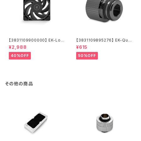
【3831109900000】 EK-Loo
【3831109895276】 EK-Qua
p Fan FPT 120 - Black (550
ntum Torque Push-In Adap
¥2,988
¥615
-2300rpm)
ter M 14 - Black Nickel
40%OFF
50%OFF
その他の商品