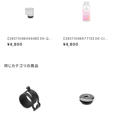
【3831109849668】 EK-Qua
【3831109897713】 EK-Cryo
ntum Torque Micro Rotary
Fuel Superflush (Concentr
¥4,800
¥4,800
90° - Nickel
ate 250mL)
同じカテゴリの商品