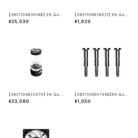
【3831109839188】 EK-Qua
【3831109828021】 EK-Quan
ntum Surface P240M X-Flo
tum Torque Extender Rotar
¥25,030
¥1,920
w - White
y MM 14 - Nickel
【3831109822470】 EK-Qua
【3831109907498】EK-Quan
ntum Kinetic TBE 200 D5 B
tum Velocity² Mounting Sc
¥33,080
¥1,050
ody D-RGB - Acetal
rew AM5 - Nickel (4pcs)