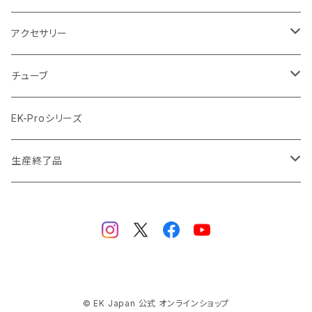
ラジエーターサイズ480mm
サテンチタン SatinTitan
アクセサリー
ラジエーターサイズ560mm
ブラック Black
クーラント
チューブ
ブラックニッケル BlackNickel
マウスパッド
材質
EK-Proシリーズ
ハード（PETG）
ゴールド Gold
ツール
サイズ（OD:外径 / ID:内径）
生産終了品
ハード（アクリル）
12mm/10mm
レッド Red
パーツ
AIO
メタル（真鍮）
14mm/10mm
ブルー Blue
保守部品
ウォーターブロック
ソフト（PVC）
16mm/12mm
CPUウォーターブロック
サーマルペースト・サーマルパッド
リザーバー
© EK Japan 公式 オンラインショップ