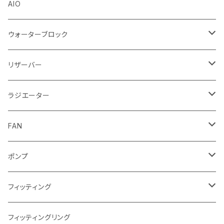
Stealkey Customs (coming soon)
AIO
ウォーターブロック
CPUウォーターブロック
リザーバー
Intel
GPUウォーターブロック
EK-RESチューブ（交換用）
ラジエーター
AMD
NVIDIA
モノブロック
EK-D5 Series
ラジエーターサイズ240mm
FAN
AMD
ディストロプレート
ラジエーターサイズ280mm
FANサイズ120mm
ポンプ
Terminal ターミナル
ラジエーターサイズ360mm
FANサイズ140mm
ディストロプレート
フィッティング
ラジエーターサイズ420mm
ニッケル Nickel
フィッティングリング