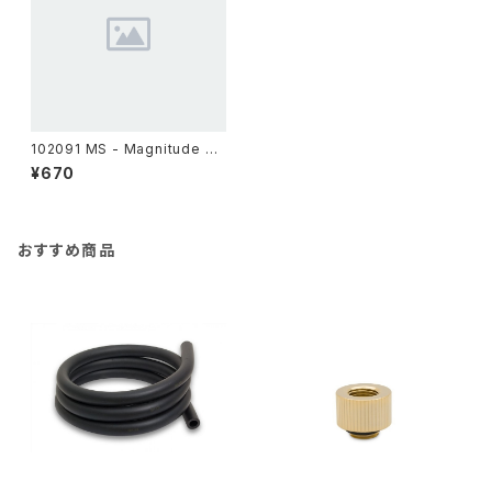
102091 MS - Magnitude Sc
rew M3x9 (Black Chrome)
¥670
おすすめ商品