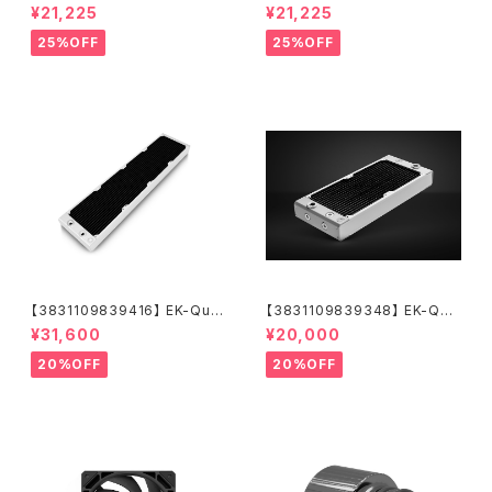
tum Surface X240M - Whit
ntum Surface X240M - Bla
¥21,225
¥21,225
e
ck
25%OFF
25%OFF
【3831109839416】 EK-Qua
【3831109839348】 EK-Qua
ntum Surface P560M - Whi
ntum Surface P280M X-Flo
¥31,600
¥20,000
te
w - White
20%OFF
20%OFF