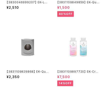
【3830046999207】 EK-Lo
【3831109849859】 EK-Qua
op ZMT Soft Tube 10/16m
ntum Torque Extender Stat
¥2,510
¥1,500
m 1m Black
ic MF 14 - Gold
40%OFF
【3831109829868】 EK-Qua
【3831109897720】 EK-Cry
ntum Torque Splitter 3F T
oFuel Loop Cleaner + Sup
¥2,350
¥7,500
- Satin Titanium
erflush (Concentrate 250m
L)
14%OFF