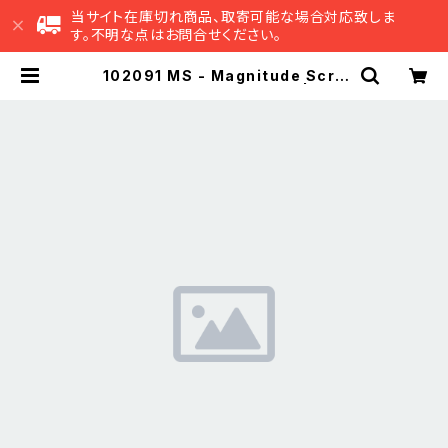
当サイト在庫切れ商品、取寄可能な場合対応致しま
す。不明な点はお問合せください。
102091 MS - Magnitude Scre
w M3x9 (Black Chrome) | EK J
apan 公式 オンラインショップ