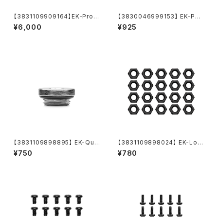
【3831109909164】EK-Pro C
【3830046999153】 EK-PLU
lamp 10/17 - 20 pack
G G1/4
¥6,000
¥925
【3831109898895】 EK-Qua
【3831109898024】 EK-Loo
ntum Surface End Tank Plu
p Nut Set M4 - Black (20pc
¥750
¥780
g - Nickel
s)