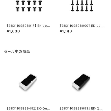
【3831109898017】 EK-Loo
【3831109898000】 EK-Loo
p Phillips Head Screw Set
p Phillips Head Screw Set
¥1,030
¥1,140
M4x5mm - Black (20pcs)
M4x10mm - Black (20pcs)
セール中の商品
【3831109839492】EK-Quan
【3831109838693】 EK-Qua