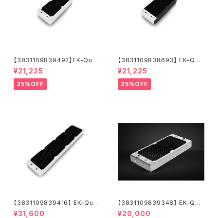
【3831109839492】EK-Quan
【3831109838693】 EK-Qua
tum Surface X240M - Whit
ntum Surface X240M - Bla
¥21,225
¥21,225
e
ck
25%OFF
25%OFF
【3831109839416】 EK-Qua
【3831109839348】 EK-Qua
ntum Surface P560M - Whi
ntum Surface P280M X-Flo
¥31,600
¥20,000
te
w - White