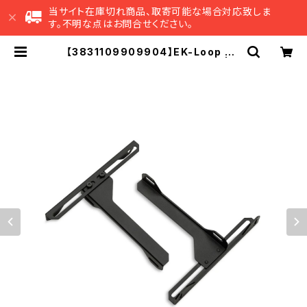
当サイト在庫切れ商品、取寄可能な場合対応致しま
す。不明な点はお問合せください。
【3831109909904】EK-Loop An
gled Bracket - 140/120mm | E
K Japan 公式 オンラインショップ