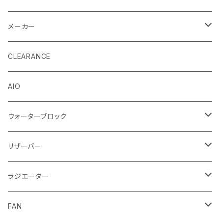
メーカー
EK by LM Tek
CLEARANCE
Stealkey Customs (coming soon)
AIO
ウォーターブロック
CPUウォーターブロック
リザーバー
Intel
GPUウォーターブロック
EK-RESチューブ（交換用）
ラジエーター
AMD
NVIDIA
モノブロック
EK-D5 Series
ラジエーターサイズ240mm
FAN