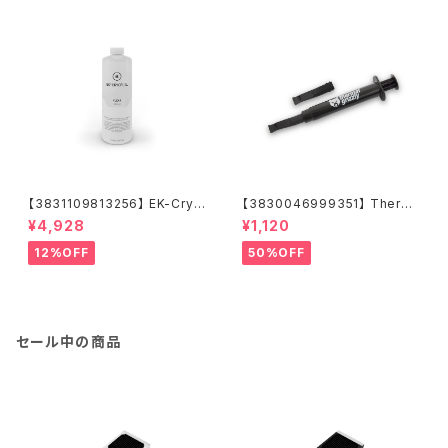
【3831109813256】 EK-Cryo
【3830046999351】 Therm
Fuel Clear (Premix 1000m
al Grizzly Hydronaut (1.5m
¥4,928
¥1,120
L)
L / 3.9g)
12%OFF
50%OFF
セール中の商品