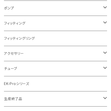
AMD
ディストロプレート
ラジエーターサイズ280mm
FANサイズ120mm
ポンプ
Terminal ターミナル
ラジエーターサイズ360mm
FANサイズ140mm
ディストロプレート
フィッティング
ラジエーターサイズ420mm
ニッケル Nickel
フィッティングリング
ラジエーターサイズ480mm
サテンチタン SatinTitan
アクセサリー
ラジエーターサイズ560mm
ブラック Black
クーラント
チューブ
ブラックニッケル BlackNickel
マウスパッド
材質
EK-Proシリーズ
ハード（PETG）
ゴールド Gold
ツール
サイズ（OD:外径 / ID:内径）
生産終了品