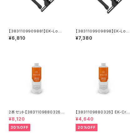
【3831109909881】EK-Loop
【3831109909898】EK-Loo
Angled Bracket - 120/140m
p Angled Bracket - 140/14
¥6,810
¥7,380
m
0mm
2本セット【3831109880326】
【3831109880326】 EK-Cry
EK-CryoFuel Solid Fire Ora
oFuel Solid Fire Orange (P
¥8,120
¥4,640
nge (Premix 1000mL)
remix 1000mL)
30%OFF
20%OFF