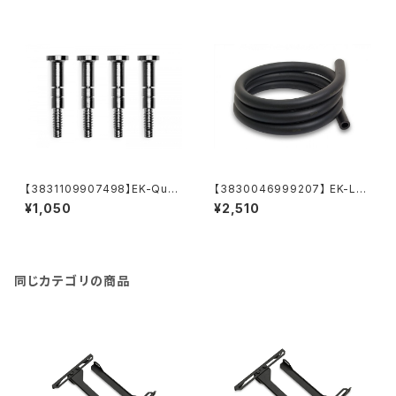
【3831109907498】EK-Quan
【3830046999207】 EK-Lo
tum Velocity² Mounting Sc
op ZMT Soft Tube 10/16m
¥1,050
¥2,510
rew AM5 - Nickel (4pcs)
m 1m Black
同じカテゴリの商品