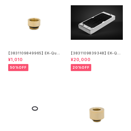
【3831109849965】 EK-Qua
【3831109839348】 EK-Qua
ntum Torque Micro Extend
ntum Surface P280M X-Flo
¥1,010
¥20,000
er Static MF 7 - Gold
w - White
50%OFF
20%OFF