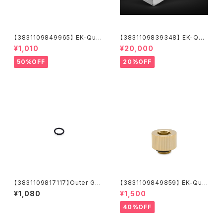
【3831109849965】 EK-Qua
【3831109839348】 EK-Qua
ntum Torque Micro Extend
ntum Surface P280M X-Flo
¥1,010
¥20,000
er Static MF 7 - Gold
w - White
50%OFF
20%OFF
【3831109817117】Outer G1/
【3831109849859】 EK-Qua
4 Fitting O-Ring (6pcs)
ntum Torque Extender Stat
¥1,080
¥1,500
ic MF 14 - Gold
40%OFF