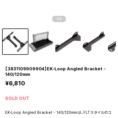
1
/5
【3831109909904】EK-Loop Angled Bracket -
140/120mm
¥6,810
SOLD OUT
EK-Loop Angled Bracket - 140/120mmは、FLTスタイルのコ