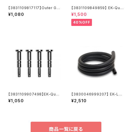
【3831109817117】Outer G1/
【3831109849859】 EK-Qua
4 Fitting O-Ring (6pcs)
ntum Torque Extender Stat
¥1,080
¥1,500
ic MF 14 - Gold
40%OFF
【3831109907498】EK-Quan
【3830046999207】 EK-Lo
tum Velocity² Mounting Sc
op ZMT Soft Tube 10/16m
¥1,050
¥2,510
rew AM5 - Nickel (4pcs)
m 1m Black
商品一覧に戻る