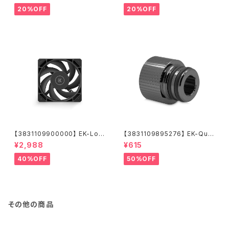
20%OFF
20%OFF
【3831109900000】 EK-Loo
【3831109895276】 EK-Qua
p Fan FPT 120 - Black (550
ntum Torque Push-In Adap
¥2,988
¥615
-2300rpm)
ter M 14 - Black Nickel
40%OFF
50%OFF
その他の商品