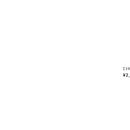
【3
ft 
¥2