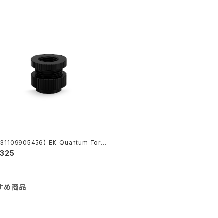
31109905456】 EK-Quantum Torqu
ass-Through G1/4 - Black
,325
すめ商品