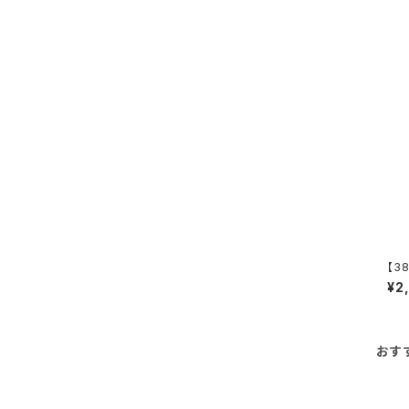
【38
e P
¥2
おす