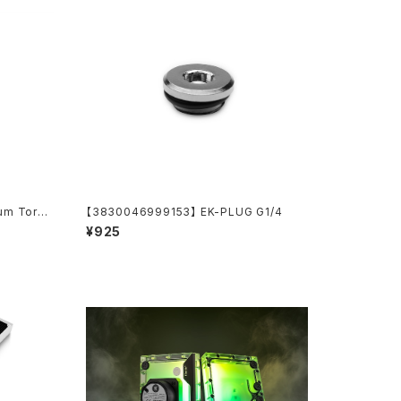
um Torqu
【3830046999153】 EK-PLUG G1/4
¥925