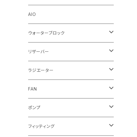
Stealkey Customs (coming soon)
AIO
ウォーターブロック
CPUウォーターブロック
リザーバー
Intel
GPUウォーターブロック
EK-RESチューブ（交換用）
ラジエーター
AMD
NVIDIA
モノブロック
EK-D5 Series
ラジエーターサイズ240mm
FAN
AMD
ディストロプレート
ラジエーターサイズ280mm
FANサイズ120mm
ポンプ
Terminal ターミナル
ラジエーターサイズ360mm
FANサイズ140mm
ディストロプレート
フィッティング