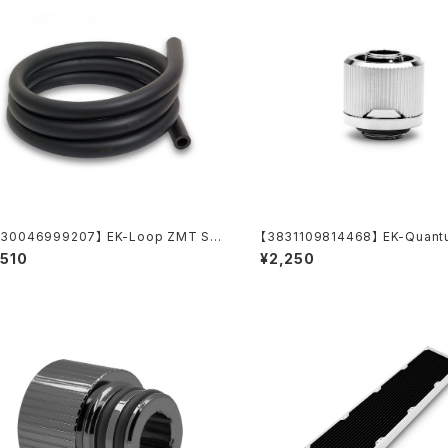
830046999207】 EK-Loop ZMT So
【3831109814468】 EK-Quant
Tube 10/16mm 1m Black
e STC-10/16 - Nickel
,510
¥2,250