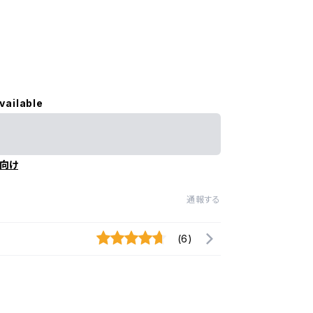
vailable
向け
通報する
(6)