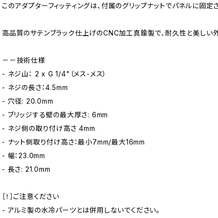
このアダプターフィッティングは、付属のグリップナットでパネルに固定さ
高品質のサテンブラック仕上げのCNC加工真鍮製で、耐久性と美しい
－－技術仕様
- ネジ山： 2 x G 1/4"（メス-メス）
- ネジの長さ：4.5mm
- 穴径: 20.0mm
- ブリッジする壁の最大厚さ: 6mm
- ネジ側の取り付け高さ 4mm
- ナット側取り付け高さ：最小7mm/最大16mm
- 幅：23.0mm
- 長さ: 21.0mm
［！］ご注意ください
- アルミ製の水冷パーツとは併用しないでください。