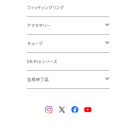
ラジエーターサイズ420mm
ニッケル Nickel
フィッティングリング
ラジエーターサイズ480mm
サテンチタン SatinTitan
アクセサリー
ラジエーターサイズ560mm
ブラック Black
クーラント
チューブ
ブラックニッケル BlackNickel
マウスパッド
材質
EK-Proシリーズ
ハード（PETG）
ゴールド Gold
ツール
サイズ（OD:外径 / ID:内径）
生産終了品
ハード（アクリル）
12mm/10mm
レッド Red
パーツ
AIO
メタル（真鍮）
14mm/10mm
ブルー Blue
保守部品
ウォーターブロック
ソフト（PVC）
16mm/12mm