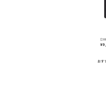
【38
d -
¥9
おす