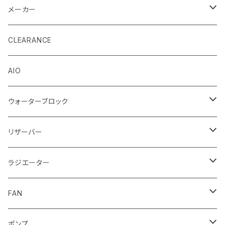
メーカー
EK by LM Tek
CLEARANCE
Stealkey Customs (coming soon)
AIO
ウォーターブロック
CPUウォーターブロック
リザーバー
Intel
GPUウォーターブロック
EK-RESチューブ（交換用）
ラジエーター
AMD
NVIDIA
モノブロック
EK-D5 Series
ラジエーターサイズ240mm
FAN
AMD
ディストロプレート
ラジエーターサイズ280mm
FANサイズ120mm
ポンプ