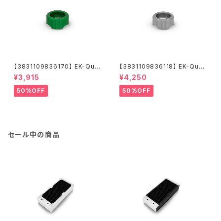
【3831109836170】 EK-Qua
【3831109836118】 EK-Quan
ntum Torque Compression
tum Torque Compression
¥3,915
¥4,250
Ring 6-Pack HDC 16 - Gre
Ring 6-Pack HDC 16 - Nick
en
el
50%OFF
50%OFF
セール中の商品