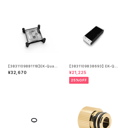
【3831109881118】EK-Quant
【3831109838693】 EK-Qua
um Velocity³ 1700/1851/AM
ntum Surface X240M - Bla
¥32,670
¥21,225
5 - Plexi
ck
25%OFF