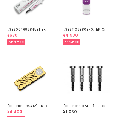
【3830046998453】 EK-TI
【3831109880340】 EK-Cry
M Ectotherm (5g)
oFuel Solid Electric Purple
¥670
¥4,930
(Premix 1000mL)
50%OFF
15%OFF
【3831109895412】 EK-Quan
【3831109907498】EK-Quan
tum Convection M.2 NVMe
tum Velocity² Mounting Sc
¥4,400
¥1,050
- Gold
rew AM5 - Nickel (4pcs)