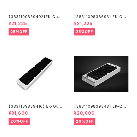
【3831109839492】EK-Quan
【3831109838693】 EK-Qua
tum Surface X240M - Whit
ntum Surface X240M - Bla
¥21,225
¥21,225
e
ck
25%OFF
25%OFF
【3831109839416】 EK-Qua
【3831109839348】 EK-Qua
ntum Surface P560M - Whi
ntum Surface P280M X-Flo
¥31,600
¥20,000
te
w - White
20%OFF
20%OFF