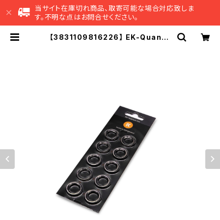
当サイト在庫切れ商品、取寄可能な場合対応致しま
す。不明な点はお問合せください。
【3831109816226】 EK-Quantu
m Torque Color Ring 10-Pack
HDC 12 - Nickel | EK Japan 公
式 オンラインショップ