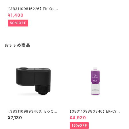
【3831109816226】 EK-Quan
tum Torque Color Ring 10-
¥1,400
Pack HDC 12 - Nickel
50%OFF
おすすめ商品
【3831109893463】 EK-Qua
【3831109880340】 EK-Cry
ntum Torque Double Rotar
oFuel Solid Electric Purple
¥7,130
¥4,930
y Offset 28 - Black
(Premix 1000mL)
15%OFF