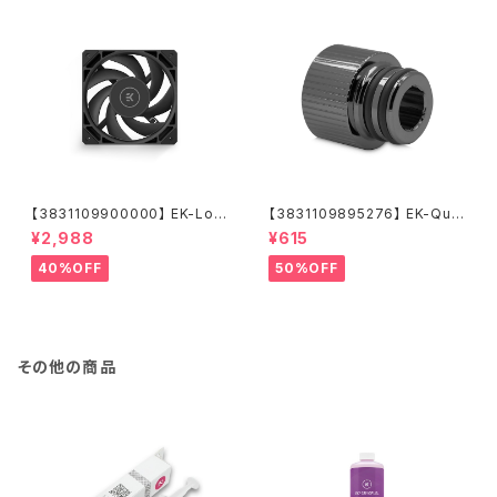
【3831109900000】 EK-Loo
【3831109895276】 EK-Qua
p Fan FPT 120 - Black (550
ntum Torque Push-In Adap
¥2,988
¥615
-2300rpm)
ter M 14 - Black Nickel
40%OFF
50%OFF
その他の商品