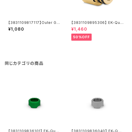
【3831109817117】Outer G1/
【3831109895306】 EK-Qua
4 Fitting O-Ring (6pcs)
ntum Torque Push-In Adap
¥1,080
¥1,460
ter M 14 - Gold
50%OFF
同じカテゴリの商品
【3831109836101】 EK-Quan
【3831109836040】 EK-Qua