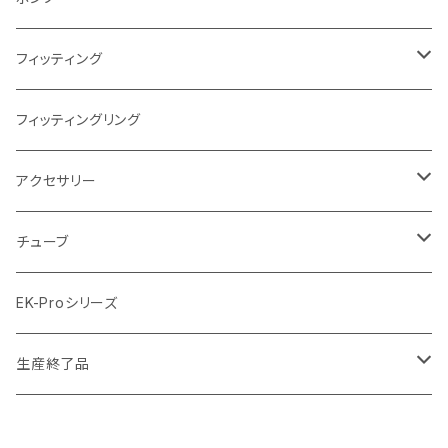
Terminal ターミナル
ラジエーターサイズ360mm
FANサイズ140mm
ディストロプレート
フィッティング
ラジエーターサイズ420mm
ニッケル Nickel
フィッティングリング
ラジエーターサイズ480mm
サテンチタン SatinTitan
アクセサリー
ラジエーターサイズ560mm
ブラック Black
クーラント
チューブ
ブラックニッケル BlackNickel
マウスパッド
材質
EK-Proシリーズ
ハード（PETG）
ゴールド Gold
ツール
サイズ（OD:外径 / ID:内径）
生産終了品
ハード（アクリル）
12mm/10mm
レッド Red
パーツ
AIO