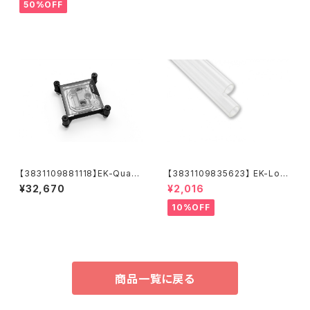
50%OFF
【3831109881118】EK-Quant
【3831109835623】 EK-Loo
um Velocity³ 1700/1851/AM
p Hard Tube 12mm 0.5m -
¥32,670
¥2,016
5 - Plexi
Acrylic (2pcs)
10%OFF
商品一覧に戻る