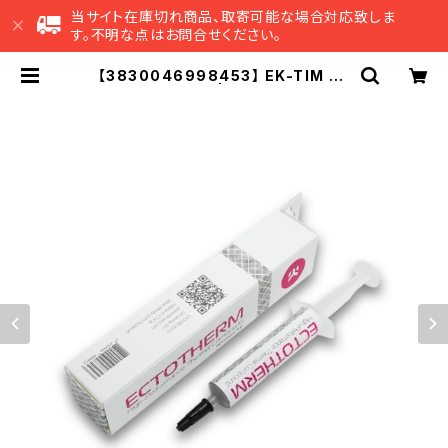
当サイト在庫切れ商品、取寄可能な場合対応致しま
す。不明な点はお問合せください。
【3830046998453】 EK-TIM Ec
totherm (5g) | EK Japan 公式
オンラインショップ