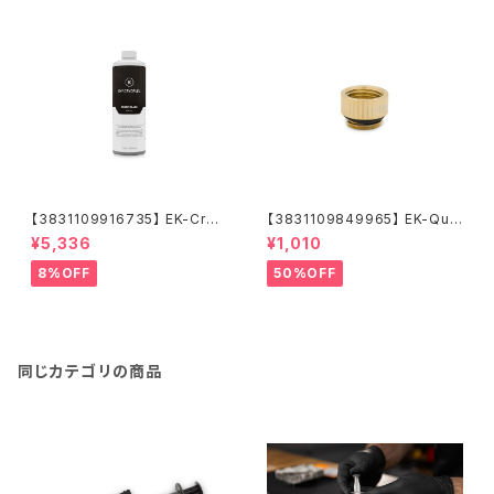
【3831109916735】 EK-Cryo
【3831109849965】 EK-Qua
Fuel Space Black (Premix 1
ntum Torque Micro Extend
¥5,336
¥1,010
000mL)
er Static MF 7 - Gold
8%OFF
50%OFF
同じカテゴリの商品