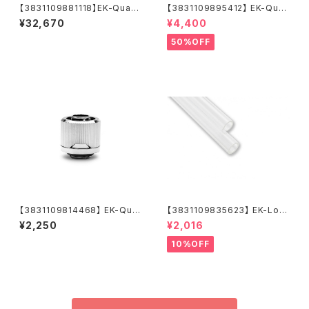
【3831109881118】EK-Quant
【3831109895412】 EK-Quan
um Velocity³ 1700/1851/AM
tum Convection M.2 NVMe
¥32,670
¥4,400
5 - Plexi
- Gold
50%OFF
【3831109814468】 EK-Qua
【3831109835623】 EK-Loo
ntum Torque STC-10/16 -
p Hard Tube 12mm 0.5m -
¥2,250
¥2,016
Nickel
Acrylic (2pcs)
10%OFF