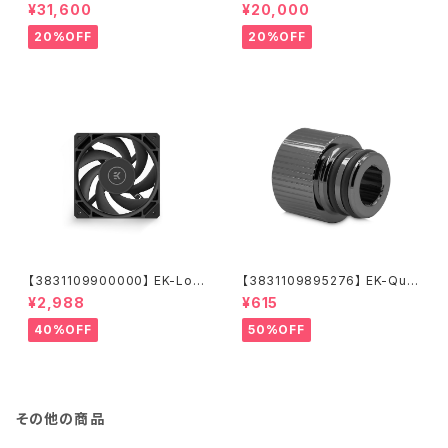
ntum Surface P560M - Whi
ntum Surface P280M X-Flo
¥31,600
¥20,000
te
w - White
20%OFF
20%OFF
【3831109900000】 EK-Loo
【3831109895276】 EK-Qua
p Fan FPT 120 - Black (550
ntum Torque Push-In Adap
¥2,988
¥615
-2300rpm)
ter M 14 - Black Nickel
40%OFF
50%OFF
その他の商品