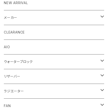
NEW ARRIVAL
メーカー
EK by LM Tek
CLEARANCE
Stealkey Customs (coming soon)
AIO
ウォーターブロック
CPUウォーターブロック
リザーバー
Intel
GPUウォーターブロック
EK-RESチューブ（交換用）
ラジエーター
AMD
NVIDIA
モノブロック
EK-D5 Series
ラジエーターサイズ240mm
FAN