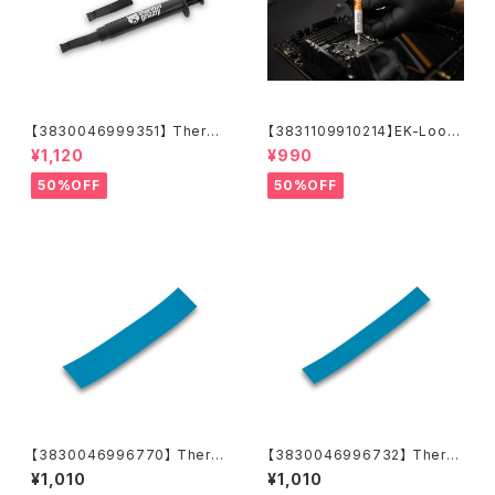
【3830046999351】 Therm
【3831109910214】EK-Loop
al Grizzly Hydronaut (1.5m
Thermal Paste NGP (5g)
¥1,120
¥990
L / 3.9g)
50%OFF
50%OFF
【3830046996770】 Therm
【3830046996732】 Therm
al PAD G 1.0mm - (120x24
al PAD F 1.0mm - (120x16m
¥1,010
¥1,010
mm)
m)