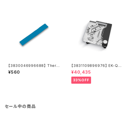
【3830046996688】 Therm
【3831109896976】 EK-Qua
al PAD E 0.5mm - (RAM 8X)
ntum Momentum² ROG Stri
¥560
¥40,435
x Z690-I Gaming D-RGB -
Plexi
33%OFF
セール中の商品