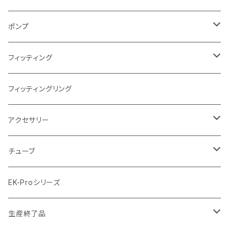
AMD
ディストロプレート
ラジエーターサイズ280mm
FANサイズ120mm
ポンプ
Terminal ターミナル
ラジエーターサイズ360mm
FANサイズ140mm
ディストロプレート
フィッティング
ラジエーターサイズ420mm
ニッケル Nickel
フィッティングリング
ラジエーターサイズ480mm
サテンチタン SatinTitan
アクセサリー
ラジエーターサイズ560mm
ブラック Black
クーラント
チューブ
ブラックニッケル BlackNickel
マウスパッド
材質
EK-Proシリーズ
ハード（PETG）
ゴールド Gold
ツール
サイズ（OD:外径 / ID:内径）
生産終了品