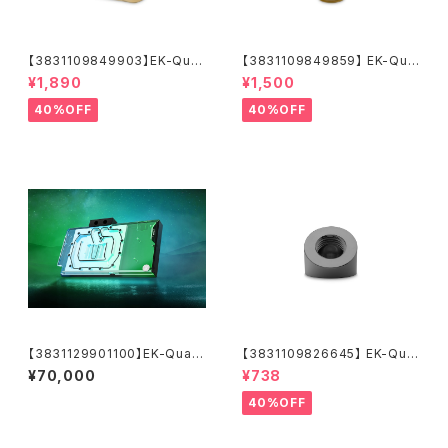
【3831109849903】EK-Qua
【3831109849859】 EK-Qua
ntum Torque Splitter 3F T
ntum Torque Extender Stat
¥1,890
¥1,500
- Gold
ic MF 14 - Gold
40%OFF
40%OFF
【3831129901100】EK-Quant
【3831109826645】 EK-Qua
um Vector³ TUF RTX 5070
ntum Torque Static FF 45°
¥70,000
¥738
Ti/5080 - Plexi
- Black Nickel
40%OFF