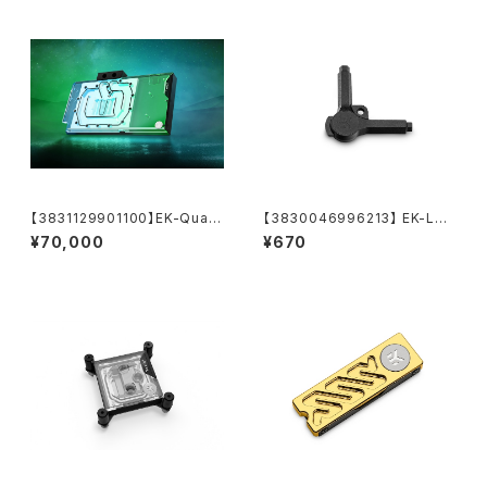
【3831129901100】EK-Quant
【3830046996213】 EK-Loo
um Vector³ TUF RTX 5070
p Multi Allen Key (6mm. 8
¥70,000
¥670
Ti/5080 - Plexi
mm. 9mm)