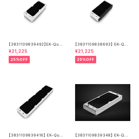
【3831109839492】EK-Quan
【3831109838693】 EK-Qua
tum Surface X240M - Whit
ntum Surface X240M - Bla
¥21,225
¥21,225
e
ck
25%OFF
25%OFF
【3831109839416】 EK-Qua
【3831109839348】 EK-Qua