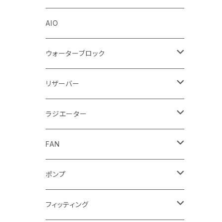
Stealkey Customs (coming soon)
AIO
ウォーターブロック
CPUウォーターブロック
リザーバー
Intel
GPUウォーターブロック
EK-RESチューブ（交換用）
ラジエーター
AMD
NVIDIA
モノブロック
EK-D5 Series
ラジエーターサイズ240mm
FAN
AMD
ディストロプレート
ラジエーターサイズ280mm
FANサイズ120mm
ポンプ
Terminal ターミナル
ラジエーターサイズ360mm
FANサイズ140mm
ディストロプレート
フィッティング