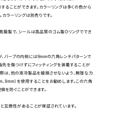
示することができます。カラーリングは多くの色から
。カラーリングは別売りです。
た真鍮製で、シールは高品質のゴム製Oリングででき
が、バーブの内側には9mmの六角レンチパターンで
、指先を傷つけずにフィッティングを装着することが
る際は、他の液冷製品を破損させないよう、無理な力
mm、9mm）を使用することをお勧めします。この六角
損を防ぐことができます。
品と互換性があることが保証されています。