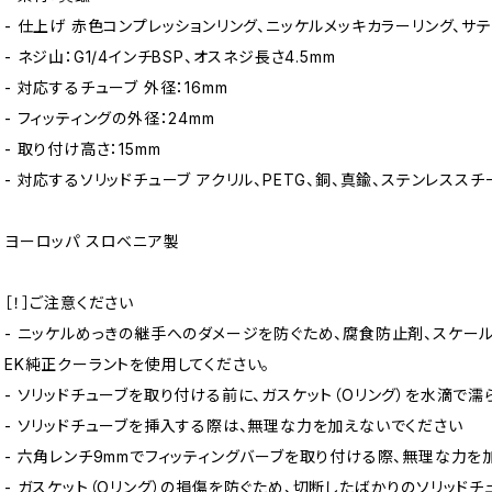
- 仕上げ 赤色コンプレッションリング、ニッケルメッキカラーリング、サ
- ネジ山：G1/4インチBSP、オスネジ長さ4.5mm
- 対応するチューブ 外径：16mm
- フィッティングの外径：24mm
- 取り付け高さ：15mm
- 対応するソリッドチューブ アクリル、PETG、銅、真鍮、ステンレススチ
ヨーロッパ スロベニア製
［！］ご注意ください
- ニッケルめっきの継手へのダメージを防ぐため、腐食防止剤、スケ
EK純正クーラントを使用してください。
- ソリッドチューブを取り付ける前に、ガスケット（Oリング）を水滴で濡
- ソリッドチューブを挿入する際は、無理な力を加えないでください
- 六角レンチ9mmでフィッティングバーブを取り付ける際、無理な力を
- ガスケット（Oリング）の損傷を防ぐため、切断したばかりのソリッド