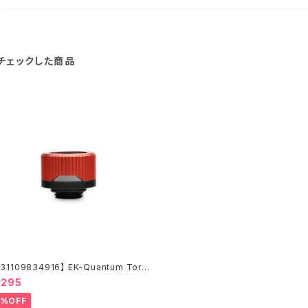
チェックした商品
31109834916】 EK-Quantum Torqu
-Pack HDC 16 - Red Special Editio
,295
0%OFF