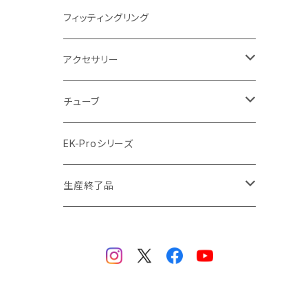
ラジエーターサイズ420mm
ニッケル Nickel
フィッティングリング
ラジエーターサイズ480mm
サテンチタン SatinTitan
アクセサリー
ラジエーターサイズ560mm
ブラック Black
クーラント
チューブ
ブラックニッケル BlackNickel
マウスパッド
材質
EK-Proシリーズ
ハード（PETG）
ゴールド Gold
ツール
サイズ（OD:外径 / ID:内径）
生産終了品
ハード（アクリル）
12mm/10mm
レッド Red
パーツ
AIO
メタル（真鍮）
14mm/10mm
ブルー Blue
保守部品
ウォーターブロック
ソフト（PVC）
16mm/12mm