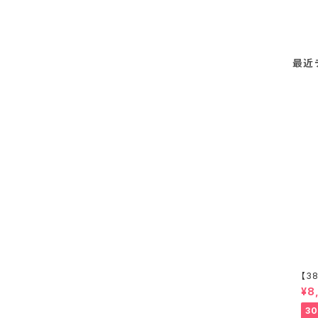
最近
【38
e 6
¥8
n
3