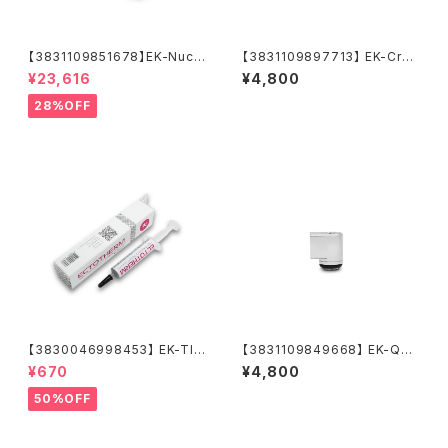
【3831109851678】EK-Nucl
【3831109897713】 EK-Cryo
eus AIO CR240 Lux D-RGB
Fuel Superflush (Concentr
¥23,616
¥4,800
ate 250mL)
28%OFF
【3830046998453】 EK-TI
【3831109849668】 EK-Qua
M Ectotherm (5g)
ntum Torque Micro Rotary
¥670
¥4,800
90° - Nickel
50%OFF