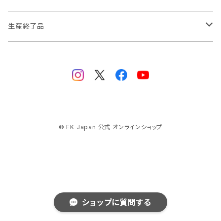
ハード（PETG）
ゴールド Gold
ツール
サイズ（OD:外径 / ID:内径）
生産終了品
ハード（アクリル）
12mm/10mm
レッド Red
パーツ
AIO
メタル（真鍮）
14mm/10mm
ブルー Blue
保守部品
ウォーターブロック
ソフト（PVC）
16mm/12mm
CPUウォーターブロック
サーマルペースト・サーマルパッド
リザーバー
© EK Japan 公式 オンラインショップ
ラバー（EPDM）
12.7mm/9.5mm (1/2" 3/8")
GPUウォーターブロック
EK-RESチューブ（交換用）
ヒートシンク
ラジエーター
ラバー（ナイロン補強付きEPDM）
13mm/10mm (1/2" 3/8")
モノブロック
EK-D5 Series
ラジエーターサイズ120mm
ブラケット
FAN
15.9mm/9.5mm (5/8" 3/8")
ディストロプレート
ショップに質問する
ラジエーターサイズ140mm
FANサイズ120mm
ケーブル
ポンプ