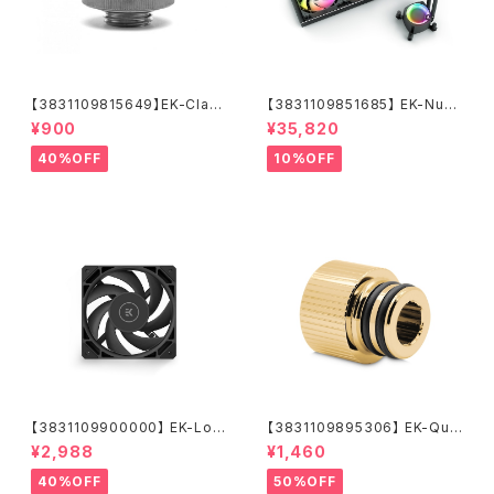
【3831109815649】EK-Class
【3831109851685】 EK-Nucl
ic HDC 16 - Black Nickel
eus AIO CR360 Lux D-RGB
¥900
¥35,820
40%OFF
10%OFF
【3831109900000】 EK-Loo
【3831109895306】 EK-Qua
p Fan FPT 120 - Black (550
ntum Torque Push-In Adap
¥2,988
¥1,460
-2300rpm)
ter M 14 - Gold
40%OFF
50%OFF