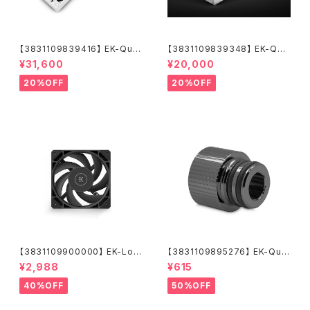
【3831109839416】 EK-Qua
【3831109839348】 EK-Qua
ntum Surface P560M - Whi
ntum Surface P280M X-Flo
¥31,600
¥20,000
te
w - White
20%OFF
20%OFF
【3831109900000】 EK-Loo
【3831109895276】 EK-Qua
p Fan FPT 120 - Black (550
ntum Torque Push-In Adap
¥2,988
¥615
-2300rpm)
ter M 14 - Black Nickel
40%OFF
50%OFF