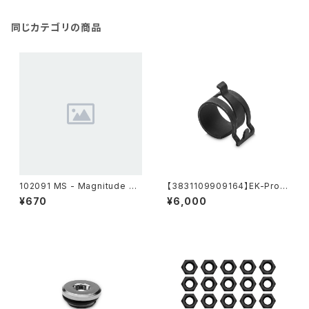
同じカテゴリの商品
102091 MS - Magnitude Sc
【3831109909164】EK-Pro C
rew M3x9 (Black Chrome)
lamp 10/17 - 20 pack
¥670
¥6,000