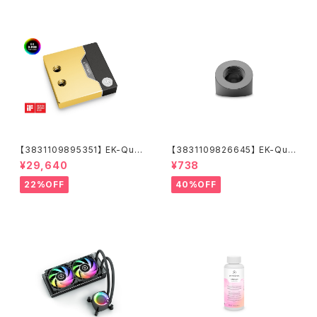
【3831109895351】 EK-Quan
【3831109826645】 EK-Qua
tum Velocity² D-RGB - 170
ntum Torque Static FF 45°
¥29,640
¥738
0 Nickel + Gold
- Black Nickel
22%OFF
40%OFF