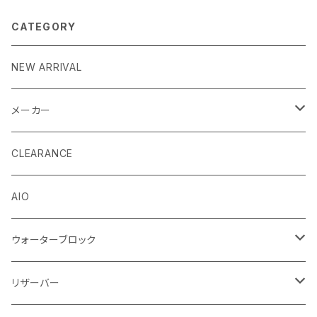
CATEGORY
NEW ARRIVAL
メーカー
EK by LM Tek
CLEARANCE
Stealkey Customs (coming soon)
AIO
ウォーターブロック
CPUウォーターブロック
リザーバー