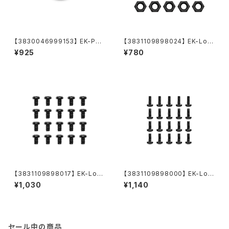
【3830046999153】 EK-PLU
【3831109898024】 EK-Loo
G G1/4
p Nut Set M4 - Black (20pc
¥925
¥780
s)
【3831109898017】 EK-Loo
【3831109898000】 EK-Loo
p Phillips Head Screw Set
p Phillips Head Screw Set
¥1,030
¥1,140
M4x5mm - Black (20pcs)
M4x10mm - Black (20pcs)
セール中の商品