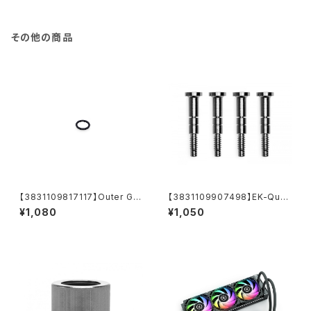
その他の商品
【3831109817117】Outer G1/
【3831109907498】EK-Quan
4 Fitting O-Ring (6pcs)
tum Velocity² Mounting Sc
¥1,080
¥1,050
rew AM5 - Nickel (4pcs)