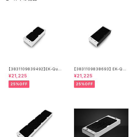
【3831109839492】EK-Quan
【3831109838693】 EK-Qua
tum Surface X240M - Whit
ntum Surface X240M - Bla
¥21,225
¥21,225
e
ck
25%OFF
25%OFF