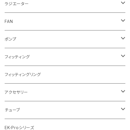
Intel
GPUウォーターブロック
EK-RESチューブ（交換用）
ラジエーター
AMD
NVIDIA
モノブロック
EK-D5 Series
ラジエーターサイズ240mm
FAN
AMD
ディストロプレート
ラジエーターサイズ280mm
FANサイズ120mm
ポンプ
Terminal ターミナル
ラジエーターサイズ360mm
FANサイズ140mm
ディストロプレート
フィッティング
ラジエーターサイズ420mm
ニッケル Nickel
フィッティングリング
ラジエーターサイズ480mm
サテンチタン SatinTitan
アクセサリー
ラジエーターサイズ560mm
ブラック Black
クーラント
チューブ
ブラックニッケル BlackNickel
マウスパッド
材質
EK-Proシリーズ