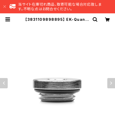
当サイト在庫切れ商品、取寄可能な場合対応致しま
す。不明な点はお問合せください。
【3831109898895】 EK-Quantu
m Surface End Tank Plug - Ni
ckel | EK Japan 公式 オンライン
ショップ