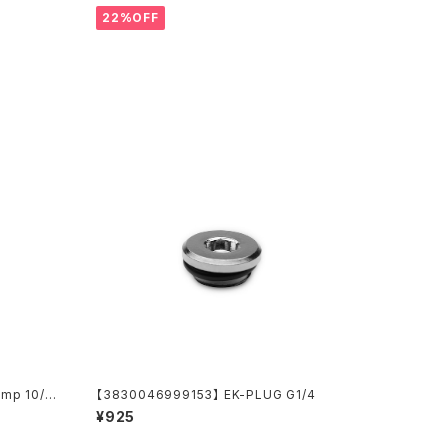
22%OFF
mp 10/17
【3830046999153】 EK-PLUG G1/4
¥925