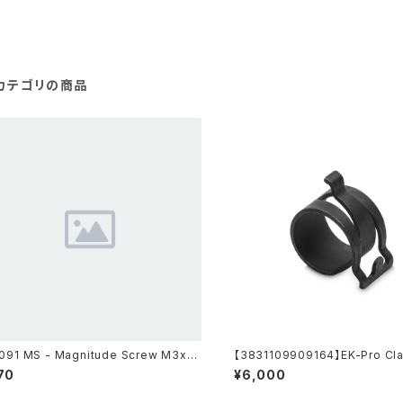
カテゴリの商品
091 MS - Magnitude Screw M3x9
【3831109909164】EK-Pro Cla
ack Chrome)
- 20 pack
70
¥6,000