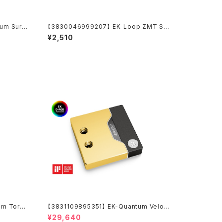
um Surfa
【3830046999207】 EK-Loop ZMT So
ft Tube 10/16mm 1m Black
¥2,510
um Torqu
【3831109895351】 EK-Quantum Veloci
ickel
ty² D-RGB - 1700 Nickel + Gold
¥29,640