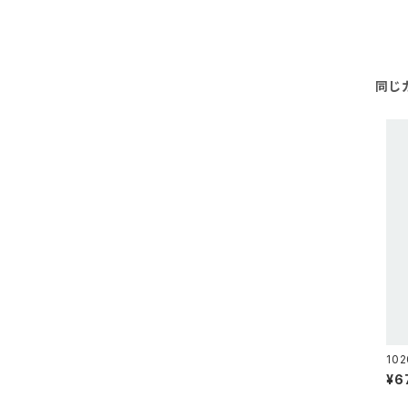
同じ
102
(Bl
¥6