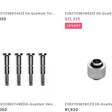
31109893463】 EK-Quantum Torq
【3831109838693】 EK-Quant
Double Rotary Offset 28 - Black
ce X240M - Black
,130
¥21,225
25%OFF
31109907498】EK-Quantum Veloci
【3831109828021】 EK-Quant
 Mounting Screw AM5 - Nickel (4p
e Extender Rotary MM 14 - N
,050
¥1,920