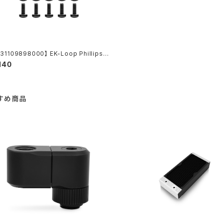
31109898000】 EK-Loop Phillips
d Screw Set M4x10mm - Black (2
,140
s)
すめ商品