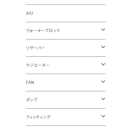
Stealkey Customs (coming soon)
AIO
ウォーターブロック
CPUウォーターブロック
リザーバー
Intel
GPUウォーターブロック
EK-RESチューブ（交換用）
ラジエーター
AMD
NVIDIA
モノブロック
EK-D5 Series
ラジエーターサイズ240mm
FAN
AMD
ディストロプレート
ラジエーターサイズ280mm
FANサイズ120mm
ポンプ
Terminal ターミナル
ラジエーターサイズ360mm
FANサイズ140mm
ディストロプレート
フィッティング