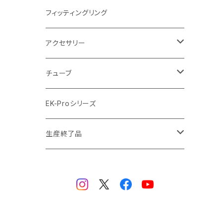
ラジエーターサイズ420mm
ニッケル Nickel
フィッティングリング
ラジエーターサイズ480mm
サテンチタン SatinTitan
アクセサリー
ラジエーターサイズ560mm
ブラック Black
クーラント
チューブ
ブラックニッケル BlackNickel
マウスパッド
材質
EK-Proシリーズ
ハード（PETG）
ゴールド Gold
ツール
サイズ（OD:外径 / ID:内径）
生産終了品
ハード（アクリル）
12mm/10mm
レッド Red
パーツ
AIO
メタル（真鍮）
14mm/10mm
ブルー Blue
保守部品
ウォーターブロック
ソフト（PVC）
16mm/12mm