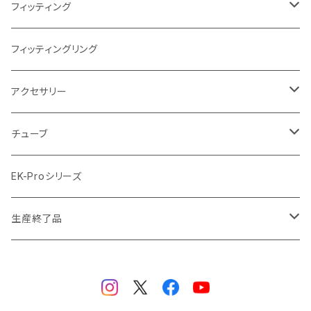
ラジエーターサイズ360mm
FANサイズ140mm
ディストロプレート
フィッティング
ラジエーターサイズ420mm
ニッケル Nickel
フィッティングリング
ラジエーターサイズ480mm
サテンチタン SatinTitan
アクセサリー
ラジエーターサイズ560mm
ブラック Black
クーラント
チューブ
ブラックニッケル BlackNickel
マウスパッド
材質
EK-Proシリーズ
ハード（PETG）
ゴールド Gold
ツール
サイズ（OD:外径 / ID:内径）
生産終了品
ハード（アクリル）
12mm/10mm
レッド Red
パーツ
AIO
メタル（真鍮）
14mm/10mm
ブルー Blue
保守部品
ウォーターブロック