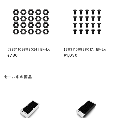
【3831109898024】 EK-Loo
【3831109898017】 EK-Loo
p Nut Set M4 - Black (20pc
p Phillips Head Screw Set
¥780
¥1,030
s)
M4x5mm - Black (20pcs)
セール中の商品