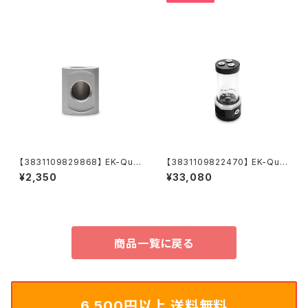
【3831109829868】 EK-Qua
【3831109822470】 EK-Qua
ntum Torque Splitter 3F T
ntum Kinetic TBE 200 D5 B
¥2,350
¥33,080
- Satin Titanium
ody D-RGB - Acetal
商品一覧に戻る
6,500円以上 送料無料