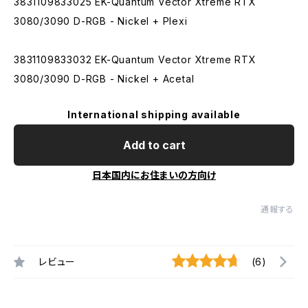
3831109833025 EK-Quantum Vector Xtreme RTX
3080/3090 D-RGB - Nickel + Plexi
3831109833032 EK-Quantum Vector Xtreme RTX
3080/3090 D-RGB - Nickel + Acetal
International shipping available
Add to cart
日本国内にお住まいの方向け
通報する
レビュー
(6)