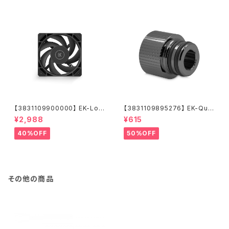
【3831109900000】 EK-Loo
【3831109895276】 EK-Qua
p Fan FPT 120 - Black (550
ntum Torque Push-In Adap
¥2,988
¥615
-2300rpm)
ter M 14 - Black Nickel
40%OFF
50%OFF
その他の商品