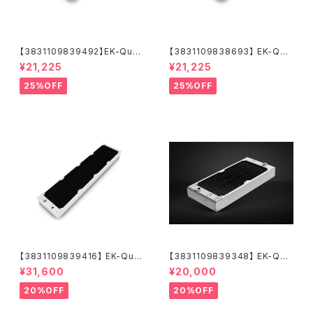
【3831109839492】EK-Quan
【3831109838693】 EK-Qua
tum Surface X240M - Whit
ntum Surface X240M - Bla
¥21,225
¥21,225
e
ck
25%OFF
25%OFF
【3831109839416】 EK-Qua
【3831109839348】 EK-Qua
ntum Surface P560M - Whi
ntum Surface P280M X-Flo
¥31,600
¥20,000
te
w - White
20%OFF
20%OFF