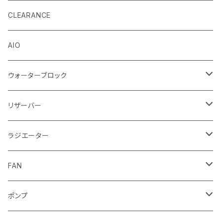
EK by LM Tek
CLEARANCE
Stealkey Customs (coming soon)
AIO
ウォーターブロック
CPUウォーターブロック
リザーバー
Intel
GPUウォーターブロック
EK-RESチューブ（交換用）
ラジエーター
AMD
NVIDIA
モノブロック
EK-D5 Series
ラジエーターサイズ240mm
FAN
AMD
ディストロプレート
ラジエーターサイズ280mm
FANサイズ120mm
ポンプ
Terminal ターミナル