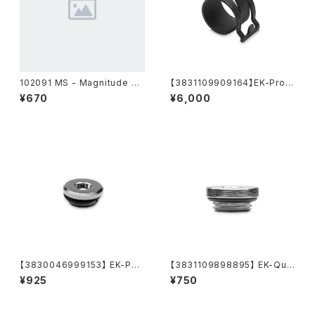
102091 MS - Magnitude Sc
【3831109909164】EK-Pro C
rew M3x9 (Black Chrome)
lamp 10/17 - 20 pack
¥670
¥6,000
【3830046999153】 EK-PLU
【3831109898895】 EK-Qua
G G1/4
ntum Surface End Tank Plu
¥925
¥750
g - Nickel