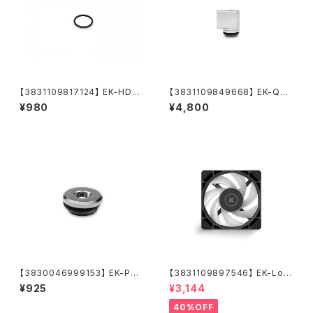
【3831109817124】 EK-HDC
【3831109849668】 EK-Qua
Fitting 16mm O-Ring (6pc
ntum Torque Micro Rotary
¥980
¥4,800
s)
90° - Nickel
【3830046999153】 EK-PLU
【3831109897546】 EK-Loo
G G1/4
p Fan FPT 120 D-RGB - Bla
¥925
¥3,144
ck (550-2300rpm)
40%OFF