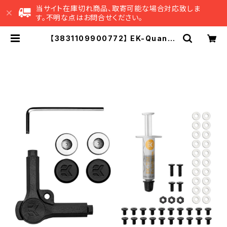
当サイト在庫切れ商品、取寄可能な場合対応致しま
す。不明な点はお問合せください。
【3831109900772】 EK-Quantu
m Vector Mounting Screw Set
- Type G | EK Japan 公式 オンラ
インショップ