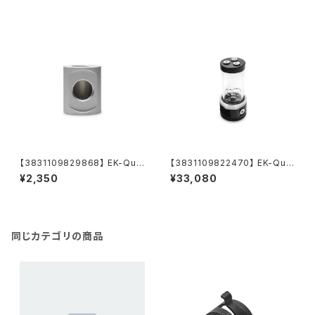
【3831109829868】 EK-Qua
【3831109822470】 EK-Qua
ntum Torque Splitter 3F T
ntum Kinetic TBE 200 D5 B
¥2,350
¥33,080
- Satin Titanium
ody D-RGB - Acetal
同じカテゴリの商品