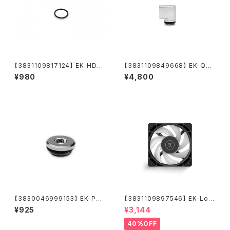
【3831109817124】 EK-HDC
【3831109849668】 EK-Qua
Fitting 16mm O-Ring (6pc
ntum Torque Micro Rotary
¥980
¥4,800
s)
90° - Nickel
【3830046999153】 EK-PLU
【3831109897546】 EK-Loo
G G1/4
p Fan FPT 120 D-RGB - Bla
¥925
¥3,144
ck (550-2300rpm)
40%OFF