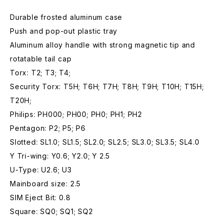
Durable frosted aluminum case
Push and pop-out plastic tray
Aluminum alloy handle with strong magnetic tip and
rotatable tail cap
Torx: T2; T3; T4;
Security Torx: T5H; T6H; T7H; T8H; T9H; T10H; T15H;
T20H;
Philips: PH000; PH00; PH0; PH1; PH2
Pentagon: P2; P5; P6
Slotted: SL1.0; SL1.5; SL2.0; SL2.5; SL3.0; SL3.5; SL4.0
Y Tri-wing: Y0.6; Y2.0; Y 2.5
U-Type: U2.6; U3
Mainboard size: 2.5
SIM Eject Bit: 0.8
Square: SQ0; SQ1; SQ2