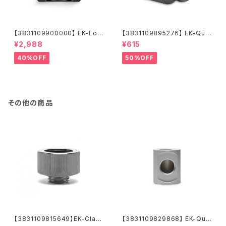
【3831109900000】 EK-Loo
【3831109895276】 EK-Qua
p Fan FPT 120 - Black (550
ntum Torque Push-In Adap
¥2,988
¥615
-2300rpm)
ter M 14 - Black Nickel
40%OFF
50%OFF
その他の商品
【3831109815649】EK-Class
【3831109829868】 EK-Qua