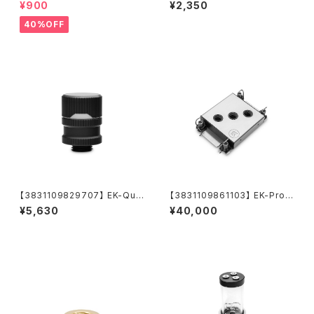
ic HDC 16 - Black Nickel
ntum Torque Splitter 3F T
¥900
¥2,350
- Satin Titanium
40%OFF
【3831109829707】 EK-Qua
【3831109861103】 EK-Pro
ntum Torque Drain Valve -
CPU WB 4677 Ni + Acetal
¥5,630
¥40,000
Black