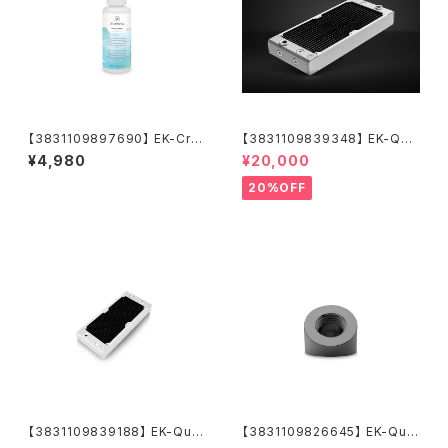
【3831109897690】 EK-Cry
【3831109839348】 EK-Qua
oFuel Loop Cleaner (Conc
ntum Surface P280M X-Flo
¥4,980
¥20,000
entrate 250mL)
w - White
20%OFF
【3831109839188】 EK-Qua
【3831109826645】 EK-Qua
ntum Surface P240M X-Flo
ntum Torque Static FF 45°