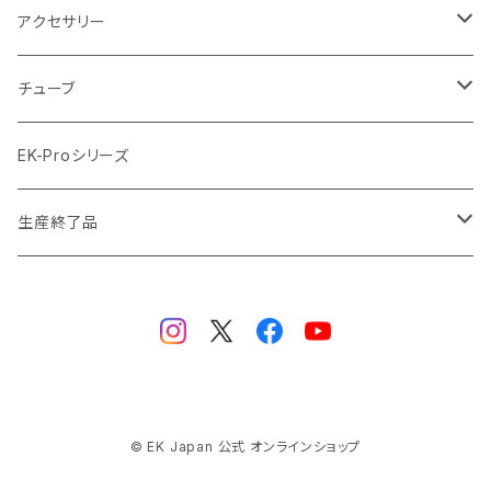
ラジエーターサイズ480mm
サテンチタン SatinTitan
アクセサリー
ラジエーターサイズ560mm
ブラック Black
クーラント
チューブ
ブラックニッケル BlackNickel
マウスパッド
材質
EK-Proシリーズ
ハード（PETG）
ゴールド Gold
ツール
サイズ（OD:外径 / ID:内径）
生産終了品
ハード（アクリル）
12mm/10mm
レッド Red
パーツ
AIO
メタル（真鍮）
14mm/10mm
ブルー Blue
保守部品
ウォーターブロック
ソフト（PVC）
16mm/12mm
CPUウォーターブロック
サーマルペースト・サーマルパッド
リザーバー
© EK Japan 公式 オンラインショップ
ラバー（EPDM）
12.7mm/9.5mm (1/2" 3/8")
GPUウォーターブロック
EK-RESチューブ（交換用）
ヒートシンク
ラジエーター