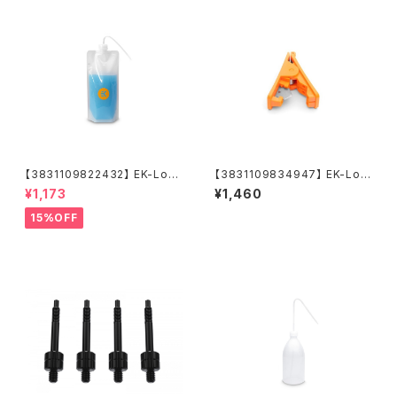
【3831109822432】 EK-Loo
【3831109834947】 EK-Loo
p Foldable Filling Bottle
p Soft Tube Cutting Tool
¥1,173
¥1,460
15%OFF