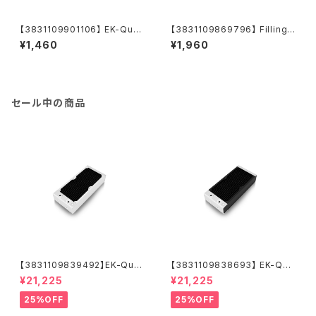
【3831109901106】 EK-Quan
【3831109869796】 Filling B
tum Velocity Ryzen Edition
ottle (1000mL)
¥1,460
¥1,960
UNC Standoffs - AM5 Blac
k
セール中の商品
【3831109839492】EK-Quan
【3831109838693】 EK-Qua
tum Surface X240M - Whit
ntum Surface X240M - Bla
¥21,225
¥21,225
e
ck
25%OFF
25%OFF