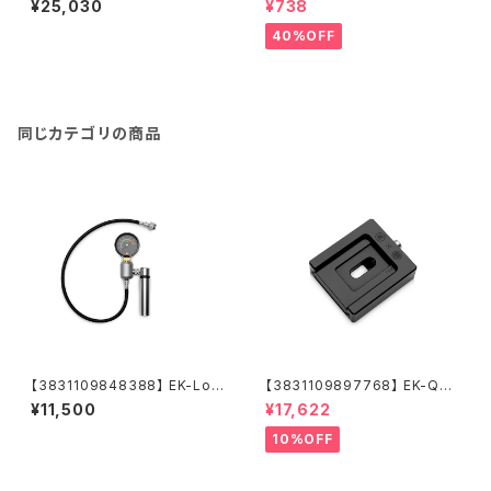
¥25,030
¥738
w - White
- Black Nickel
40%OFF
同じカテゴリの商品
【3831109848388】 EK-Loo
【3831109897768】 EK-Qua
p Leak Tester Flex
ntum Velocity² IHS Remov
¥11,500
¥17,622
al Tool - 1700
10%OFF