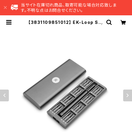
当サイト在庫切れ商品、取寄可能な場合対応致しま
す。不明な点はお問合せください。
【3831109851012】 EK-Loop Scr
ewdriver Basic Set (49 Pcs) |
EK Japan 公式 オンラインショップ