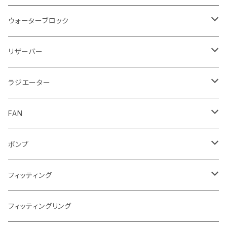
ウォーターブロック
CPUウォーターブロック
リザーバー
Intel
GPUウォーターブロック
EK-RESチューブ（交換用）
ラジエーター
AMD
NVIDIA
モノブロック
EK-D5 Series
ラジエーターサイズ240mm
FAN
AMD
ディストロプレート
ラジエーターサイズ280mm
FANサイズ120mm
ポンプ
Terminal ターミナル
ラジエーターサイズ360mm
FANサイズ140mm
ディストロプレート
フィッティング
ラジエーターサイズ420mm
ニッケル Nickel
フィッティングリング