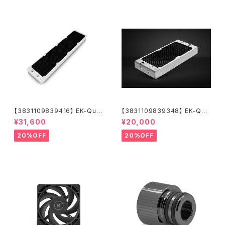
【3831109839416】 EK-Qua
【3831109839348】 EK-Qua
ntum Surface P560M - Whi
ntum Surface P280M X-Flo
¥31,600
¥20,000
te
w - White
20%OFF
20%OFF