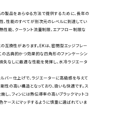
める最高の製品をあらゆる方法で提供するために、長年の
性、性能のすべてが別次元のレベルに到達してい
は、熱性能、クーラント流量制限、エアフロー制限な
との互換性があります。EKは、密閉型エッジフレー
。この古典的かつ効果的な四角形のファンケーシン
圧損失なしに最適な性能を発揮し、水冷ラジエータ
シルバー仕上げで、ラジエーターに高級感を与えて
、剛性の高い構造となっており、扱いも快適です。ス
施し、フィンには熱伝導率の高いブラックマットコ
白色ケースにマッチするように慎重に選ばれていま