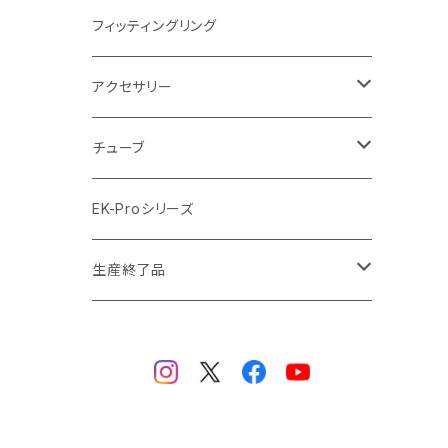
ラジエーターサイズ420mm
ニッケル Nickel
フィッティングリング
ラジエーターサイズ480mm
サテンチタン SatinTitan
アクセサリー
ラジエーターサイズ560mm
ブラック Black
クーラント
チューブ
ブラックニッケル BlackNickel
マウスパッド
材質
EK-Proシリーズ
ハード（PETG）
ゴールド Gold
ツール
サイズ（OD:外径 / ID:内径）
生産終了品
ハード（アクリル）
12mm/10mm
レッド Red
パーツ
AIO
メタル（真鍮）
14mm/10mm
ブルー Blue
保守部品
ウォーターブロック
ソフト（PVC）
16mm/12mm