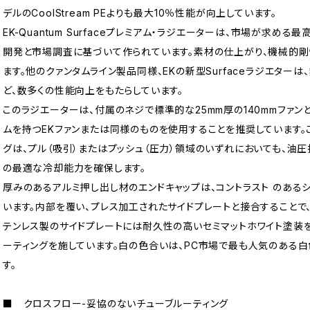
デルのCoolStream PEよりも最大10％性能が向上しています。
EK-Quantum Surfaceプレミアム・ラジエーターは、市場が求
開発と市場調査に基づいて作られています。素材の仕上がり、機械的剛
ます。他のクァンタムライン製品同様、EKの新型Surfaceラジエター
ど、数多くの性能向上をもたらしています。
このラジエーターは、付属のネジで標準的な25mm厚の140mmファン
ムを持つEKファンまたは同様のものを使用することを推奨しています
グは、プル（吸引）またはプッシュ（圧力）領域のいずれにおいても、油
の最適な冷却能力を確保します。
厚みのあるアルミ押し出し材のエンドキャップは、コントラスト のある
います。内部を覆い、プレス加工されたサイドプレートと接合することで
テンレス製のサイドプレートには耐久性の高いセミマットホワイト塗装を
ーティングを施しています。白の色合いは、PC市場で最も人気のある
す。
■ クロスフロー-妥協のないチューブルーティング