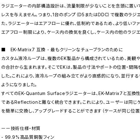
ラジエーターの内部構造設計は、流量制限が少ないことを念頭に置い
レスを与えません。つまり、1台のポンプ（D5またはDDC）で複数のラ
た、ラジエーターはエアフローに優れ、低制約であるため、より低いフ
エアフロー制限により、ケース内の換気を良くし、ケース内の他のラジ
■ EK-Matrix7 互換 - 最もクリーンなチューブランのために
カスタム液冷ループは、複数のEK製品から構成されているため、美観
の合計から生まれます。そこでEKは、製品の寸法やポートの位置・間隔を標
した。これにより、液冷ループの組み立てがより直感的になり、並行す
ようになりました。
すべてのEK-Quantum Surfaceラジエーターは、EK-Matrix7と
であるReflectionと難なく統合できます。これにより、ユーザーは同じケ
を簡単に交換し、アップグレードすることができます（ケースが同じ位置
ーー技術仕様・材質
- 99.9%高品質銅製フィン