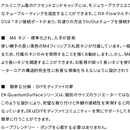
アルミニウム製のアクセントエンドキャップには、モジュラープラグとエ
なチューブルーティングを設定することができます。このX-Flowマル
G1/4 "ネジ接続ポートがあり、16通りの方法でIn/Outチューブを接
■ M4 ネジ - 標準化され、入手が容易
使い勝手の良い黒色のM4フィリップス丸頭ネジが付属しています。一
るため、付属のネジのみを使用することを強くお勧めします。しかし、M
より長いネジを調達することができます。お客様が誤って長いネジを使
ーターコアの構造的完全性に有害な損傷を与えないように設計されて
■ 簡単な分解 - DIYモディファイの夢
EK-QuantumSurfaceシリーズは、個別のサイズのラジエーターで
このような設計により、完璧な取り付けと外観の連続性を実現すると同
なっています。EKはDIYモディファイコミュニティーを常にサポートしてお
簡単に行うことができます。
ループフレンドリー - ポンプを心配する必要はありません。