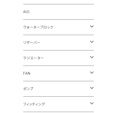
Stealkey Customs (coming soon)
AIO
ウォーターブロック
CPUウォーターブロック
リザーバー
Intel
GPUウォーターブロック
EK-RESチューブ（交換用）
ラジエーター
AMD
NVIDIA
モノブロック
EK-D5 Series
ラジエーターサイズ240mm
FAN
AMD
ディストロプレート
ラジエーターサイズ280mm
FANサイズ120mm
ポンプ
Terminal ターミナル
ラジエーターサイズ360mm
FANサイズ140mm
ディストロプレート
フィッティング