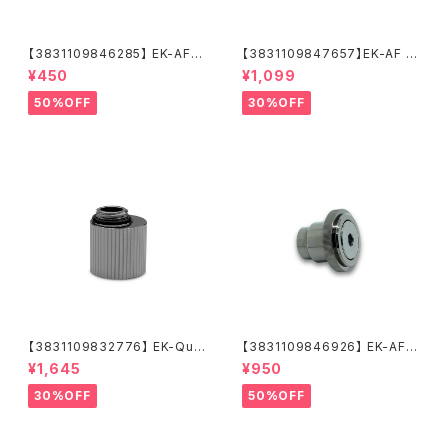
【3831109846285】 EK-AF E
【3831109847657】EK-AF A
xtender 6mm M-M G1/4 -
ngled 90° 2F G1/4 Black Ni
¥450
¥1,099
Black Nickel
ckel
50%OFF
30%OFF
【3831109832776】 EK-Qua
【3831109846926】 EK-AF F
ntum Torque Rotary Offset
illPort G1/4 - Black Nickel
¥1,645
¥950
3 - Black Nickel
30%OFF
50%OFF