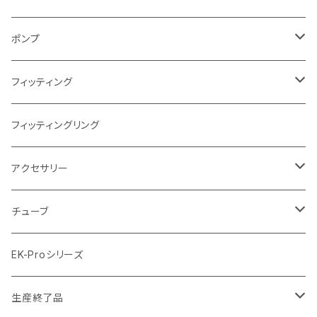
AMD
ディストロプレート
ラジエーターサイズ280mm
FANサイズ120mm
ポンプ
Terminal ターミナル
ラジエーターサイズ360mm
FANサイズ140mm
ディストロプレート
フィッティング
ラジエーターサイズ420mm
ニッケル Nickel
フィッティングリング
ラジエーターサイズ480mm
サテンチタン SatinTitan
アクセサリー
ラジエーターサイズ560mm
ブラック Black
クーラント
チューブ
ブラックニッケル BlackNickel
マウスパッド
材質
EK-Proシリーズ
ハード（PETG）
ゴールド Gold
ツール
サイズ（OD:外径 / ID:内径）
生産終了品