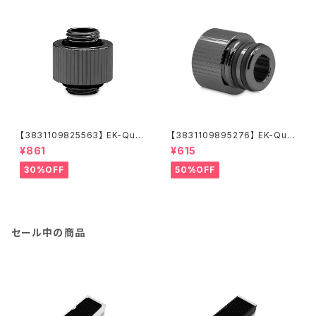
【3831109825563】 EK-Qua
【3831109895276】 EK-Qua
ntum Torque Extender Stat
ntum Torque Push-In Adap
¥861
¥615
ic MM 14 - Black Nickel
ter M 14 - Black Nickel
30%OFF
50%OFF
セール中の商品