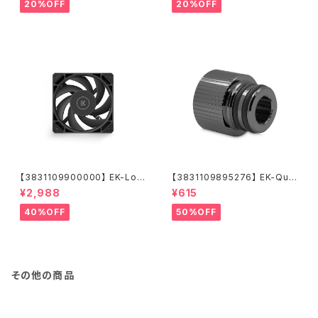
20%OFF
20%OFF
【3831109900000】 EK-Loo
【3831109895276】 EK-Qua
p Fan FPT 120 - Black (550
ntum Torque Push-In Adap
¥2,988
¥615
-2300rpm)
ter M 14 - Black Nickel
40%OFF
50%OFF
その他の商品