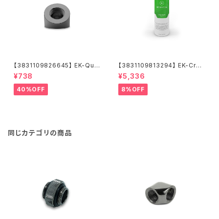
【3831109826645】 EK-Qua
【3831109813294】 EK-Cryo
ntum Torque Static FF 45°
Fuel Acid Green (Premix 10
¥738
¥5,336
- Black Nickel
00mL)
40%OFF
8%OFF
同じカテゴリの商品