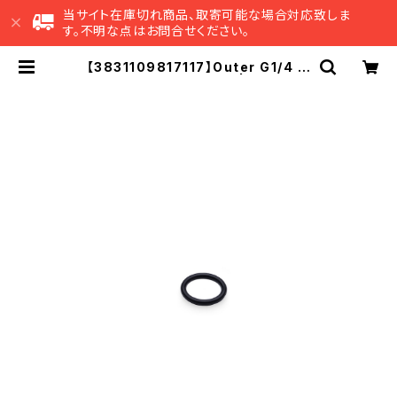
当サイト在庫切れ商品、取寄可能な場合対応致しま
す。不明な点はお問合せください。
【3831109817117】Outer G1/4 Fi
tting O-Ring (6pcs) | EK Japa
n 公式 オンラインショップ