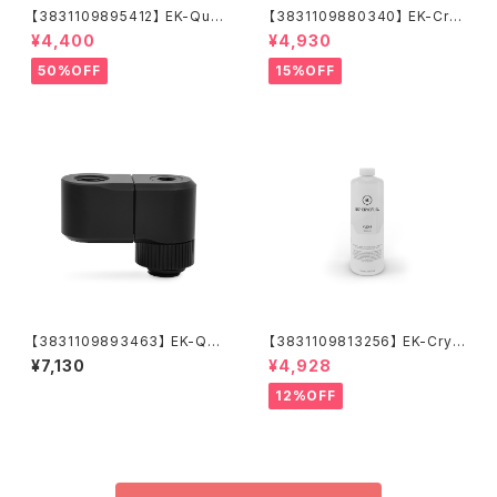
【3831109895412】 EK-Quan
【3831109880340】 EK-Cry
tum Convection M.2 NVMe
oFuel Solid Electric Purple
¥4,400
¥4,930
- Gold
(Premix 1000mL)
50%OFF
15%OFF
【3831109893463】 EK-Qua
【3831109813256】 EK-Cryo
ntum Torque Double Rotar
Fuel Clear (Premix 1000m
¥7,130
¥4,928
y Offset 28 - Black
L)
12%OFF