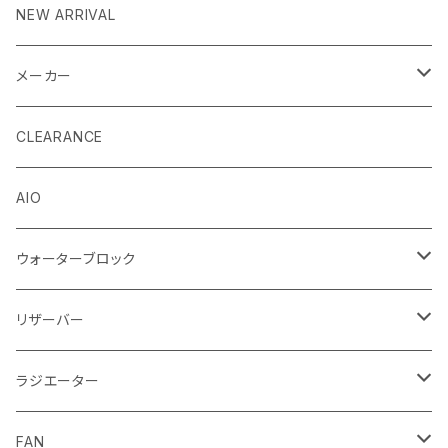
NEW ARRIVAL
メーカー
EK by LM Tek
CLEARANCE
Stealkey Customs (coming soon)
AIO
ウォーターブロック
CPUウォーターブロック
リザーバー
Intel
GPUウォーターブロック
EK-RESチューブ（交換用）
ラジエーター
AMD
NVIDIA
モノブロック
EK-D5 Series
ラジエーターサイズ240mm
FAN