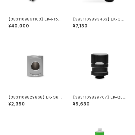
【3831109861103】 EK-Pro
【3831109893463】 EK-Qua
CPU WB 4677 Ni + Acetal
ntum Torque Double Rotar
¥40,000
¥7,130
y Offset 28 - Black
【3831109829868】 EK-Qua
【3831109829707】 EK-Qua
ntum Torque Splitter 3F T
ntum Torque Drain Valve -
¥2,350
¥5,630
- Satin Titanium
Black