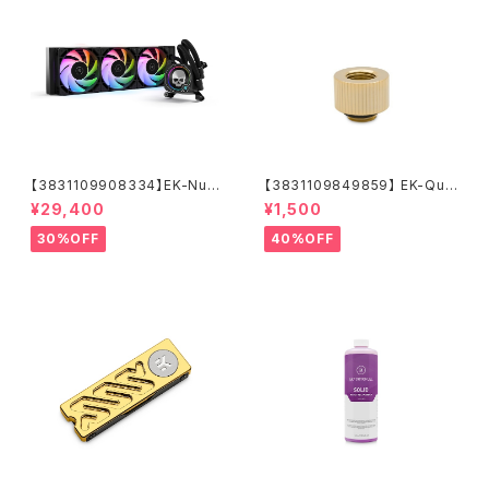
【3831109908334】EK-Nucl
【3831109849859】 EK-Qua
eus AIO CR360 Direct Die
ntum Torque Extender Stat
¥29,400
¥1,500
D-RGB - 1700
ic MF 14 - Gold
30%OFF
40%OFF