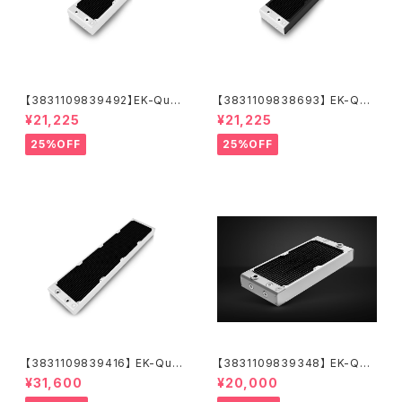
【3831109839492】EK-Quan
【3831109838693】 EK-Qua
tum Surface X240M - Whit
ntum Surface X240M - Bla
¥21,225
¥21,225
e
ck
25%OFF
25%OFF
【3831109839416】 EK-Qua
【3831109839348】 EK-Qua
ntum Surface P560M - Whi
ntum Surface P280M X-Flo
¥31,600
¥20,000
te
w - White