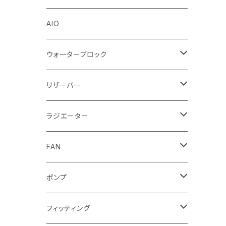
Stealkey Customs (coming soon)
AIO
ウォーターブロック
CPUウォーターブロック
リザーバー
Intel
GPUウォーターブロック
EK-RESチューブ（交換用）
ラジエーター
AMD
NVIDIA
モノブロック
EK-D5 Series
ラジエーターサイズ240mm
FAN
AMD
ディストロプレート
ラジエーターサイズ280mm
FANサイズ120mm
ポンプ
Terminal ターミナル
ラジエーターサイズ360mm
FANサイズ140mm
ディストロプレート
フィッティング