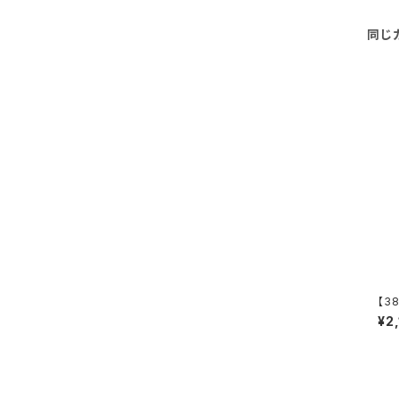
同じ
【38
e S
¥2