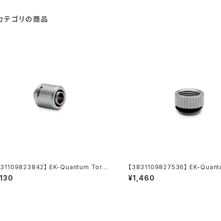
カテゴリの商品
31109823842】 EK-Quantum Torqu
【3831109827536】 EK-Quant
TC 10/13 - Satin Titanium
e Micro Extender Static MF 7
,130
¥1,460
Titanium