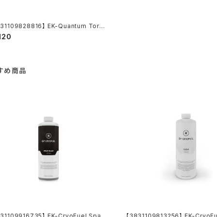
31109828816】 EK-Quantum Torqu
icro Plug - Satin Titanium
120
すめ商品
31109916735】 EK-CryoFuel Spac
【3831109813256】 EK-CryoFu