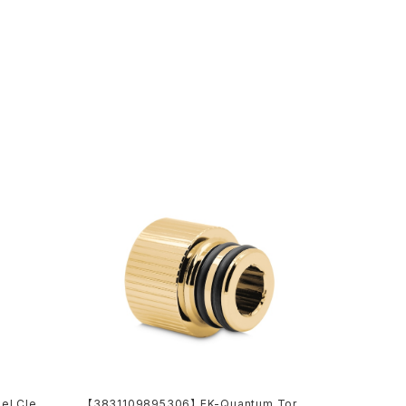
el Clear
【3831109895306】 EK-Quantum Torq