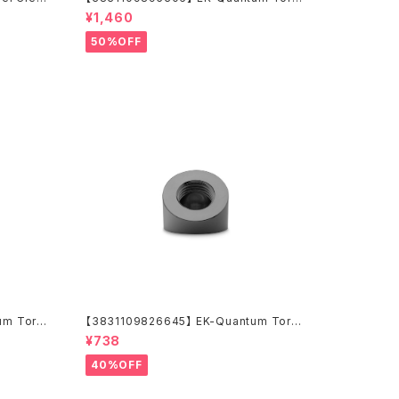
ue Push-In Adapter M 14 - Gold
¥1,460
50%OFF
um Torqu
【3831109826645】 EK-Quantum Torqu
e Static FF 45° - Black Nickel
¥738
40%OFF