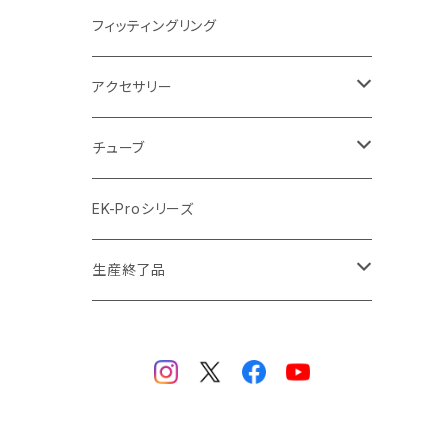
ラジエーターサイズ420mm
ニッケル Nickel
フィッティングリング
ラジエーターサイズ480mm
サテンチタン SatinTitan
アクセサリー
ラジエーターサイズ560mm
ブラック Black
クーラント
チューブ
ブラックニッケル BlackNickel
マウスパッド
材質
EK-Proシリーズ
ハード（PETG）
ゴールド Gold
ツール
サイズ（OD:外径 / ID:内径）
生産終了品
ハード（アクリル）
12mm/10mm
レッド Red
パーツ
AIO
メタル（真鍮）
14mm/10mm
ブルー Blue
保守部品
ウォーターブロック
ソフト（PVC）
16mm/12mm