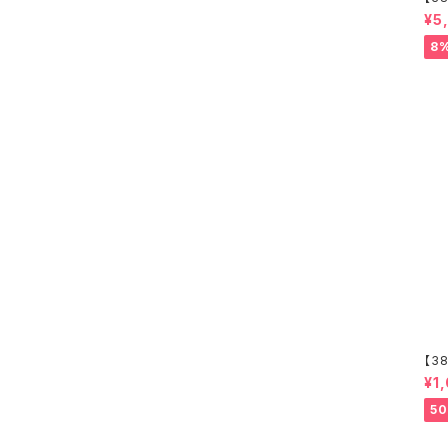
e B
¥5
8
【38
ue 
¥1
5