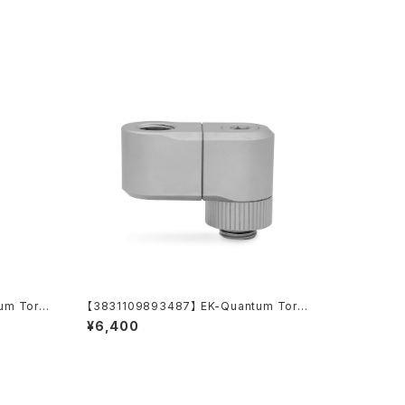
um Torqu
【3831109893487】 EK-Quantum Torq
 - Satin
ue Double Rotary Offset 28 - Satin Ti
¥6,400
tanium