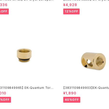
lack (Premix 1000mL)
(Premix 1000mL)
,336
¥4,928
%OFF
12%OFF
31109849965】 EK-Quantum Torq
【3831109849903】EK-Quant
Micro Extender Static MF 7 - Gold
e Splitter 3F T - Gold
,010
¥1,890
0%OFF
40%OFF