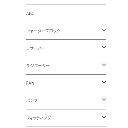
Stealkey Customs (coming soon)
AIO
ウォーターブロック
CPUウォーターブロック
リザーバー
Intel
GPUウォーターブロック
EK-RESチューブ（交換用）
ラジエーター
AMD
NVIDIA
モノブロック
EK-D5 Series
ラジエーターサイズ240mm
FAN
AMD
ディストロプレート
ラジエーターサイズ280mm
FANサイズ120mm
ポンプ
Terminal ターミナル
ラジエーターサイズ360mm
FANサイズ140mm
ディストロプレート
フィッティング