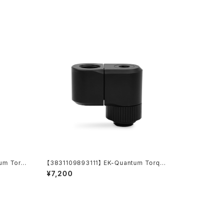
um Torqu
【3831109893111】 EK-Quantum Torqu
k
e Double Rotary Offset 21 - Black
¥7,200