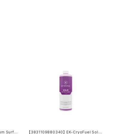
um Surfa
【3831109880340】 EK-CryoFuel Solid