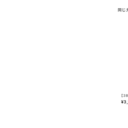
同じ
【38
e R
¥3