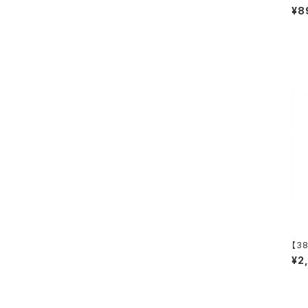
m O
¥8
【3
ft 
¥2