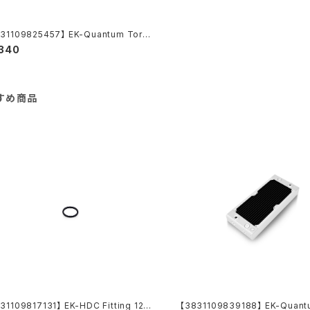
31109825457】 EK-Quantum Torqu
xtender Static MF 7 - Black
,340
すめ商品
31109817131】 EK-HDC Fitting 12m
【3831109839188】 EK-Quant