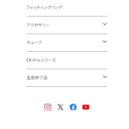
ラジエーターサイズ420mm
ニッケル Nickel
フィッティングリング
ラジエーターサイズ480mm
サテンチタン SatinTitan
アクセサリー
ラジエーターサイズ560mm
ブラック Black
クーラント
チューブ
ブラックニッケル BlackNickel
マウスパッド
材質
EK-Proシリーズ
ハード（PETG）
ゴールド Gold
ツール
サイズ（OD:外径 / ID:内径）
生産終了品
ハード（アクリル）
12mm/10mm
レッド Red
パーツ
AIO
メタル（真鍮）
14mm/10mm
ブルー Blue
保守部品
ウォーターブロック
ソフト（PVC）
16mm/12mm