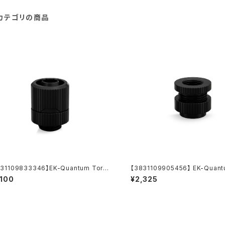
カテゴリの商品
31109833346】EK-Quantum Torqu
【3831109905456】 EK-Quant
otary STC-10/16 - Black
e Pass-Through G1/4 - Blac
,100
¥2,325