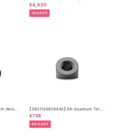
Electric Purple (Premix 1000mL)
¥4,930
15%OFF
m Veloci
【3831109826645】 EK-Quantum Torqu
old
e Static FF 45° - Black Nickel
¥738
40%OFF