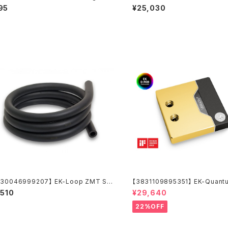
-Ring (6pcs)
ce P240M X-Flow - White
95
¥25,030
830046999207】 EK-Loop ZMT So
【3831109895351】 EK-Quantu
Tube 10/16mm 1m Black
ty² D-RGB - 1700 Nickel + G
,510
¥29,640
22%OFF