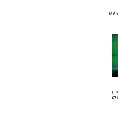
おす
【38
³ T
¥7