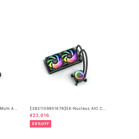
ulti All
【3831109851678】EK-Nucleus AIO CR
240 Lux D-RGB
¥23,616
28%OFF