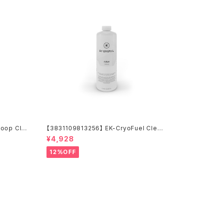
oop Cle
【3831109813256】 EK-CryoFuel Clear
uel Clear
(Premix 1000mL)
¥4,928
12%OFF