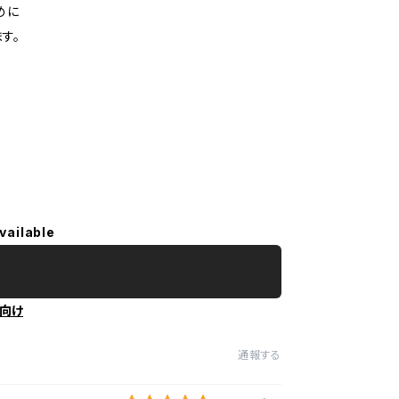
めに
す。
vailable
向け
通報する