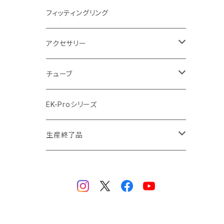
ラジエーターサイズ420mm
ニッケル Nickel
フィッティングリング
ラジエーターサイズ480mm
サテンチタン SatinTitan
アクセサリー
ラジエーターサイズ560mm
ブラック Black
クーラント
チューブ
ブラックニッケル BlackNickel
マウスパッド
材質
EK-Proシリーズ
ハード（PETG）
ゴールド Gold
ツール
サイズ（OD:外径 / ID:内径）
生産終了品
ハード（アクリル）
12mm/10mm
レッド Red
パーツ
AIO
メタル（真鍮）
14mm/10mm
ブルー Blue
保守部品
ウォーターブロック
ソフト（PVC）
16mm/12mm