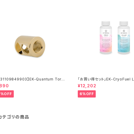
31109849903】EK-Quantum Torqu
「お買い得セット」EK-CryoFuel L
plitter 3F T - Gold
aner + Superflush+EK-CryoF
,890
¥12,202
0%OFF
6%OFF
カテゴリの商品