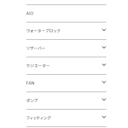
Stealkey Customs (coming soon)
AIO
ウォーターブロック
CPUウォーターブロック
リザーバー
Intel
GPUウォーターブロック
EK-RESチューブ（交換用）
ラジエーター
AMD
NVIDIA
モノブロック
EK-D5 Series
ラジエーターサイズ240mm
FAN
AMD
ディストロプレート
ラジエーターサイズ280mm
FANサイズ120mm
ポンプ
Terminal ターミナル
ラジエーターサイズ360mm
FANサイズ140mm
ディストロプレート
フィッティング