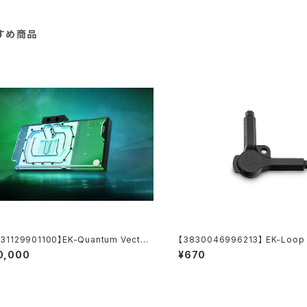
すめ商品
31129901100】EK-Quantum Vector
【3830046996213】 EK-Loop M
UF RTX 5070 Ti/5080 - Plexi
en Key (6mm. 8mm. 9mm)
0,000
¥670