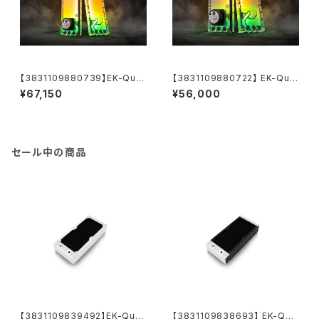
【3831109880739】EK-Qua
【3831109880722】 EK-Qua
ntum Kinetic³ FLT 360 D5
ntum Kinetic³ FLT 240 D5
¥67,150
¥56,000
PWM D-RGB - Plexi
PWM D-RGB - Plexi
セール中の商品
【3831109839492】EK-Quan
【3831109838693】 EK-Qua