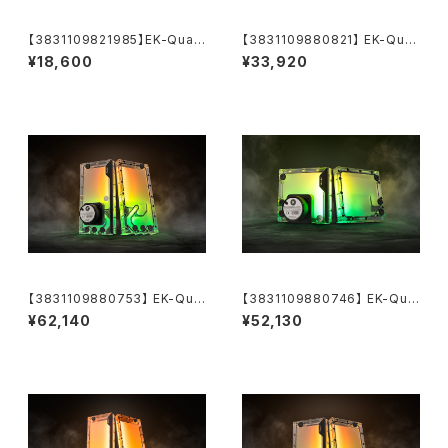
【3831109821985】EK-Quan
【3831109880821】 EK-Qua
tum Inertia D5 Body D-RGB
ntum Kinetic³ FLT 120 D5/
¥18,600
¥33,920
– Acetal
DDC Body D-RGB - Plexi
【3831109880753】 EK-Qua
【3831109880746】 EK-Qua
ntum Kinetic³ FLT 280 D5
ntum Kinetic³ FLT 140 D5 P
¥62,140
¥52,130
PWM D-RGB - Plexi
WM D-RGB - Plexi