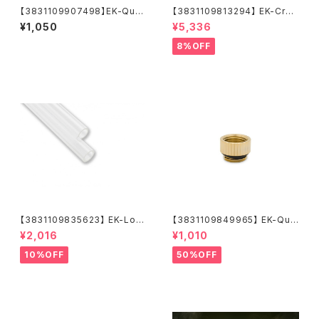
【3831109907498】EK-Quan
【3831109813294】 EK-Cryo
tum Velocity² Mounting Sc
Fuel Acid Green (Premix 10
¥1,050
¥5,336
rew AM5 - Nickel (4pcs)
00mL)
8%OFF
【3831109835623】 EK-Loo
【3831109849965】 EK-Qua
p Hard Tube 12mm 0.5m -
ntum Torque Micro Extend
¥2,016
¥1,010
Acrylic (2pcs)
er Static MF 7 - Gold
10%OFF
50%OFF