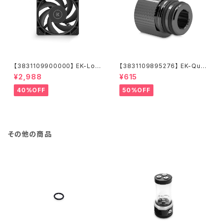
【3831109900000】 EK-Loo
【3831109895276】 EK-Qua
p Fan FPT 120 - Black (550
ntum Torque Push-In Adap
¥2,988
¥615
-2300rpm)
ter M 14 - Black Nickel
40%OFF
50%OFF
その他の商品