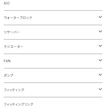
Stealkey Customs (coming soon)
AIO
ウォーターブロック
CPUウォーターブロック
リザーバー
Intel
GPUウォーターブロック
EK-RESチューブ（交換用）
ラジエーター
AMD
NVIDIA
モノブロック
EK-D5 Series
ラジエーターサイズ240mm
FAN
AMD
ディストロプレート
ラジエーターサイズ280mm
FANサイズ120mm
ポンプ
Terminal ターミナル
ラジエーターサイズ360mm
FANサイズ140mm
ディストロプレート
フィッティング
ラジエーターサイズ420mm
ニッケル Nickel
フィッティングリング