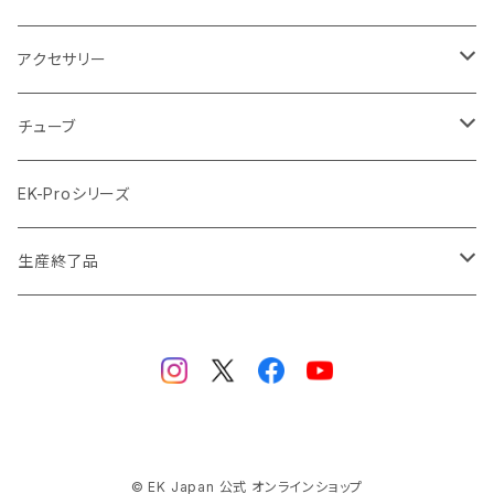
ラジエーターサイズ480mm
サテンチタン SatinTitan
アクセサリー
ラジエーターサイズ560mm
ブラック Black
クーラント
チューブ
ブラックニッケル BlackNickel
マウスパッド
材質
EK-Proシリーズ
ハード（PETG）
ゴールド Gold
ツール
サイズ（OD:外径 / ID:内径）
生産終了品
ハード（アクリル）
12mm/10mm
レッド Red
パーツ
AIO
メタル（真鍮）
14mm/10mm
ブルー Blue
保守部品
ウォーターブロック
ソフト（PVC）
16mm/12mm
CPUウォーターブロック
サーマルペースト・サーマルパッド
リザーバー
© EK Japan 公式 オンラインショップ