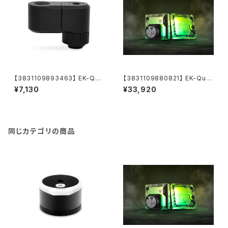
【3831109893463】 EK-Qua
【3831109880821】 EK-Qua
ntum Torque Double Rotar
ntum Kinetic³ FLT 120 D5/
¥7,130
¥33,920
y Offset 28 - Black
DDC Body D-RGB - Plexi
同じカテゴリの商品