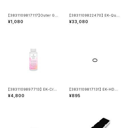
【3831109817117】Outer G1/
【3831109822470】 EK-Qua
4 Fitting O-Ring (6pcs)
ntum Kinetic TBE 200 D5 B
¥1,080
¥33,080
ody D-RGB - Acetal
【3831109897713】 EK-Cryo
【3831109817131】 EK-HDC
Fuel Superflush (Concentr
Fitting 12mm O-Ring (6pc
¥4,800
¥895
ate 250mL)
s)