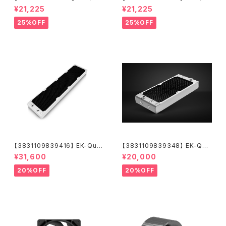
tum Surface X240M - Whit
ntum Surface X240M - Bla
¥21,225
¥21,225
e
ck
25%OFF
25%OFF
【3831109839416】 EK-Qua
【3831109839348】 EK-Qua
ntum Surface P560M - Whi
ntum Surface P280M X-Flo
¥31,600
¥20,000
te
w - White
20%OFF
20%OFF