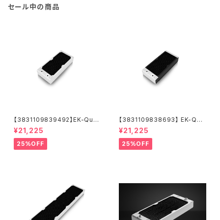
セール中の商品
【3831109839492】EK-Quan
【3831109838693】 EK-Qua
tum Surface X240M - Whit
ntum Surface X240M - Bla
¥21,225
¥21,225
e
ck
25%OFF
25%OFF