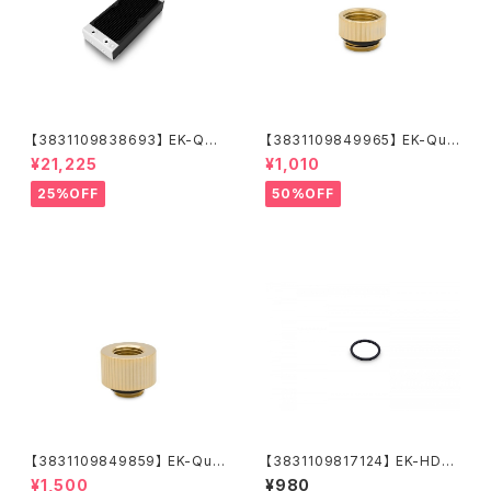
【3831109838693】 EK-Qua
【3831109849965】 EK-Qua
ntum Surface X240M - Bla
ntum Torque Micro Extend
¥21,225
¥1,010
ck
er Static MF 7 - Gold
25%OFF
50%OFF
【3831109849859】 EK-Qua
【3831109817124】 EK-HDC
ntum Torque Extender Stat
Fitting 16mm O-Ring (6pc
¥1,500
¥980