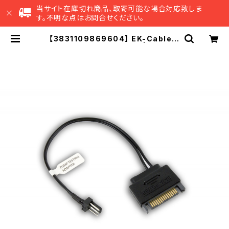
当サイト在庫切れ商品、取寄可能な場合対応致しま
す。不明な点はお問合せください。
【3831109869604】 EK-Cable P
ump testing adapter | EK Jap
an 公式 オンラインショップ