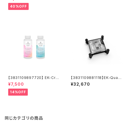
ic MF 14 - Gold
s)
40%OFF
【3831109897720】 EK-Cry
【3831109881118】EK-Quant
oFuel Loop Cleaner + Sup
um Velocity³ 1700/1851/AM
¥7,500
¥32,670
erflush (Concentrate 250m
5 - Plexi
L)
14%OFF
同じカテゴリの商品