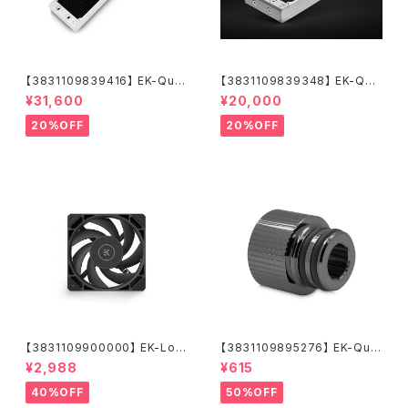
【3831109839416】 EK-Qua
【3831109839348】 EK-Qua
ntum Surface P560M - Whi
ntum Surface P280M X-Flo
¥31,600
¥20,000
te
w - White
20%OFF
20%OFF
【3831109900000】 EK-Loo
【3831109895276】 EK-Qua
p Fan FPT 120 - Black (550
ntum Torque Push-In Adap
¥2,988
¥615
-2300rpm)
ter M 14 - Black Nickel
40%OFF
50%OFF