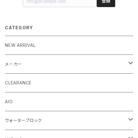
登録
CATEGORY
NEW ARRIVAL
メーカー
EK by LM Tek
CLEARANCE
Stealkey Customs (coming soon)
AIO
ウォーターブロック