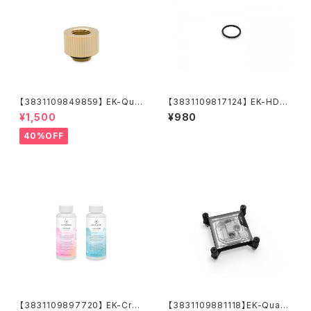
【3831109849859】 EK-Qua
【3831109817124】 EK-HDC
ntum Torque Extender Stat
Fitting 16mm O-Ring (6pc
¥1,500
¥980
ic MF 14 - Gold
s)
40%OFF
【3831109897720】 EK-Cry
【3831109881118】EK-Quant