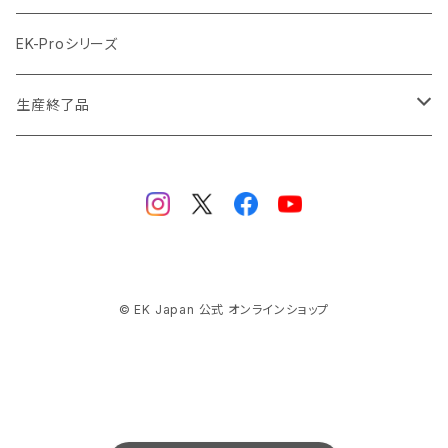
ブラックニッケル BlackNickel
マウスパッド
材質
EK-Proシリーズ
ハード（PETG）
ゴールド Gold
ツール
サイズ（OD:外径 / ID:内径）
生産終了品
ハード（アクリル）
12mm/10mm
レッド Red
パーツ
AIO
メタル（真鍮）
14mm/10mm
ブルー Blue
保守部品
ウォーターブロック
ソフト（PVC）
16mm/12mm
CPUウォーターブロック
サーマルペースト・サーマルパッド
リザーバー
© EK Japan 公式 オンラインショップ
ラバー（EPDM）
12.7mm/9.5mm (1/2" 3/8")
GPUウォーターブロック
EK-RESチューブ（交換用）
ヒートシンク
ラジエーター
ラバー（ナイロン補強付きEPDM）
13mm/10mm (1/2" 3/8")
モノブロック
EK-D5 Series
ラジエーターサイズ120mm
ブラケット
FAN
15.9mm/9.5mm (5/8" 3/8")