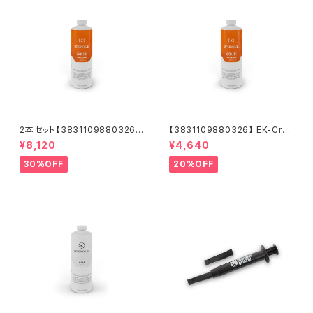
2本セット【3831109880326】
【3831109880326】 EK-Cry
EK-CryoFuel Solid Fire Ora
oFuel Solid Fire Orange (P
¥8,120
¥4,640
nge (Premix 1000mL)
remix 1000mL)
30%OFF
20%OFF