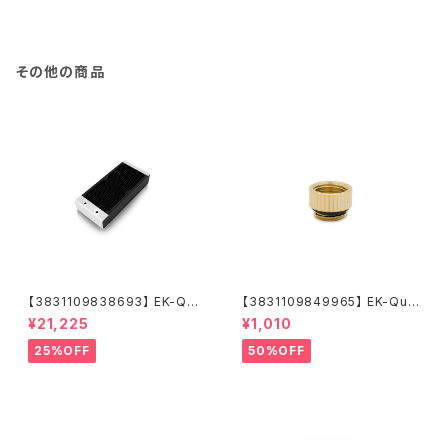
その他の商品
【3831109838693】 EK-Qua
【3831109849965】 EK-Qua
ntum Surface X240M - Bla
ntum Torque Micro Extend
¥21,225
¥1,010
ck
er Static MF 7 - Gold
25%OFF
50%OFF