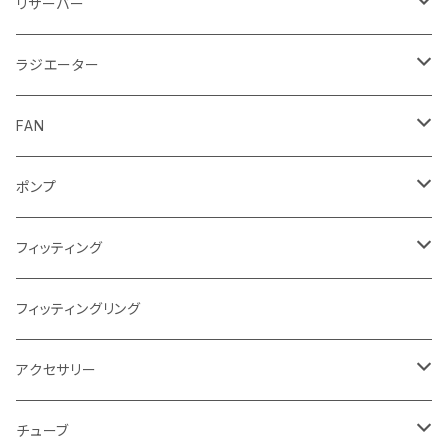
CPUウォーターブロック
リザーバー
Intel
GPUウォーターブロック
EK-RESチューブ（交換用）
ラジエーター
AMD
NVIDIA
モノブロック
EK-D5 Series
ラジエーターサイズ240mm
FAN
AMD
ディストロプレート
ラジエーターサイズ280mm
FANサイズ120mm
ポンプ
Terminal ターミナル
ラジエーターサイズ360mm
FANサイズ140mm
ディストロプレート
フィッティング
ラジエーターサイズ420mm
ニッケル Nickel
フィッティングリング
ラジエーターサイズ480mm
サテンチタン SatinTitan
アクセサリー
ラジエーターサイズ560mm
ブラック Black
クーラント
チューブ