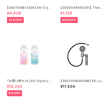
【3831109813256】 EK-Cryo
【3830046999351】 Therm
Fuel Clear (Premix 1000m
al Grizzly Hydronaut (1.5m
¥4,928
¥1,120
L)
L / 3.9g)
12%OFF
50%OFF
「お買い得セット」EK-CryoFuel
【3831109848388】 EK-Loo
Loop Cleaner + Superflush
p Leak Tester Flex
¥12,202
¥11,500
+EK-CryoFuel Clear
6%OFF