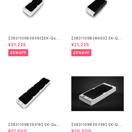
【3831109839492】EK-Quan
【3831109838693】 EK-Qua
tum Surface X240M - Whit
ntum Surface X240M - Bla
¥21,225
¥21,225
e
ck
25%OFF
25%OFF
【3831109839416】 EK-Qua
【3831109839348】 EK-Qua
ntum Surface P560M - Whi
ntum Surface P280M X-Flo
¥31,600
¥20,000