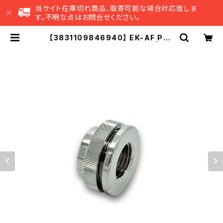
当サイト在庫切れ商品、取寄可能な場合対応致しま
す。不明な点はお問合せください。
【3831109846940】 EK-AF Pas
s-Through G1/4 - Nickel | EK
Japan 公式 オンラインショップ