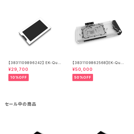
【3831109896242】 EK-Qua
【3831109862568】EK-Quan
ntum Lumen 7"LCD - Nick
tum Vector² Trio RTX 308
¥29,700
¥50,000
el
0/90 ABP Set D-RGB - Nic
kel + Plexi
10%OFF
50%OFF
セール中の商品