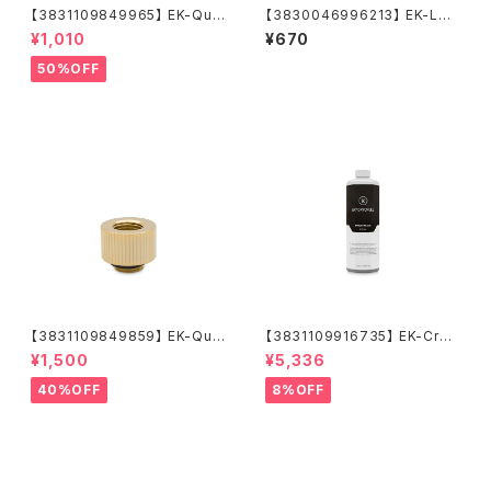
【3831109849965】 EK-Qua
【3830046996213】 EK-Loo
ntum Torque Micro Extend
p Multi Allen Key (6mm. 8
¥1,010
¥670
er Static MF 7 - Gold
mm. 9mm)
50%OFF
【3831109849859】 EK-Qua
【3831109916735】 EK-Cryo
ntum Torque Extender Stat
Fuel Space Black (Premix 1
¥1,500
¥5,336
ic MF 14 - Gold
000mL)
40%OFF
8%OFF