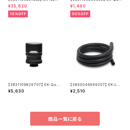
eus AIO CR360 Lux D-RGB
ntum Torque Push-In Adap
¥35,820
¥1,460
ter M 14 - Gold
10%OFF
50%OFF
【3831109829707】 EK-Qua
【3830046999207】 EK-Lo
ntum Torque Drain Valve -
op ZMT Soft Tube 10/16m
¥5,630
¥2,510
Black
m 1m Black
商品一覧に戻る