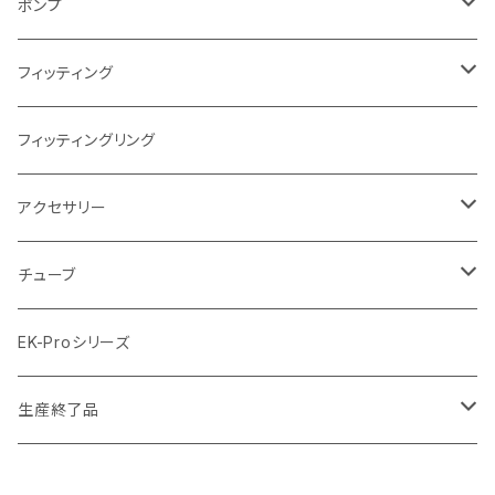
ディストロプレート
ラジエーターサイズ280mm
FANサイズ120mm
ポンプ
Terminal ターミナル
ラジエーターサイズ360mm
FANサイズ140mm
ディストロプレート
フィッティング
ラジエーターサイズ420mm
ニッケル Nickel
フィッティングリング
ラジエーターサイズ480mm
サテンチタン SatinTitan
アクセサリー
ラジエーターサイズ560mm
ブラック Black
クーラント
チューブ
ブラックニッケル BlackNickel
マウスパッド
材質
EK-Proシリーズ
ハード（PETG）
ゴールド Gold
ツール
サイズ（OD:外径 / ID:内径）
生産終了品
ハード（アクリル）
12mm/10mm
レッド Red
パーツ
AIO