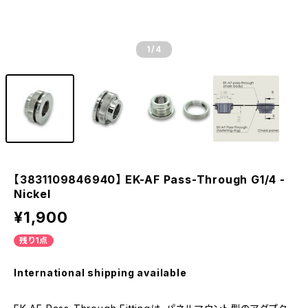
1
/4
【3831109846940】 EK-AF Pass-Through G1/4 -
Nickel
¥1,900
残り1点
International shipping available