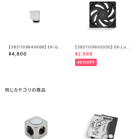
【3831109849668】 EK-Qua
【3831109900000】 EK-Loo
ntum Torque Micro Rotary
p Fan FPT 120 - Black (550
¥4,800
¥2,988
90° - Nickel
-2300rpm)
40%OFF
同じカテゴリの商品