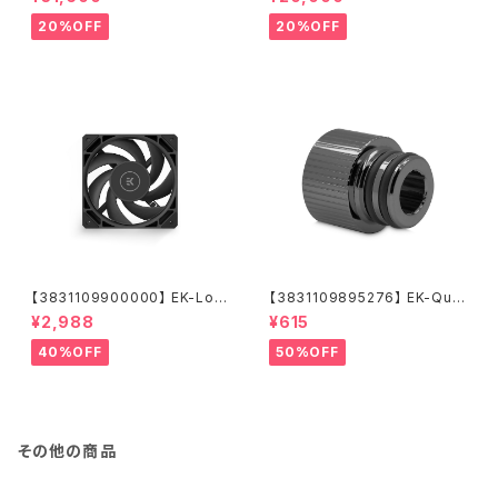
te
w - White
20%OFF
20%OFF
【3831109900000】 EK-Loo
【3831109895276】 EK-Qua
p Fan FPT 120 - Black (550
ntum Torque Push-In Adap
¥2,988
¥615
-2300rpm)
ter M 14 - Black Nickel
40%OFF
50%OFF
その他の商品