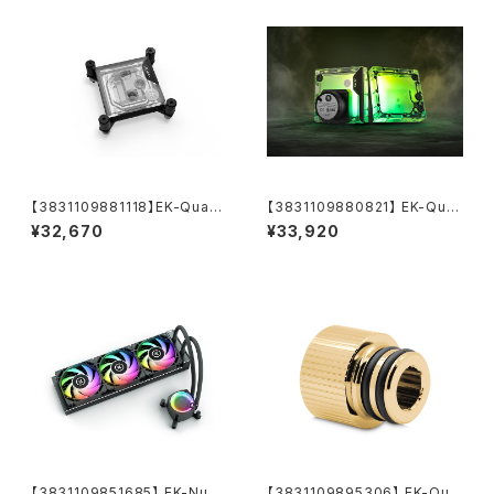
【3831109881118】EK-Quant
【3831109880821】 EK-Qua
um Velocity³ 1700/1851/AM
ntum Kinetic³ FLT 120 D5/
¥32,670
¥33,920
5 - Plexi
DDC Body D-RGB - Plexi
【3831109851685】 EK-Nucl
【3831109895306】 EK-Qua