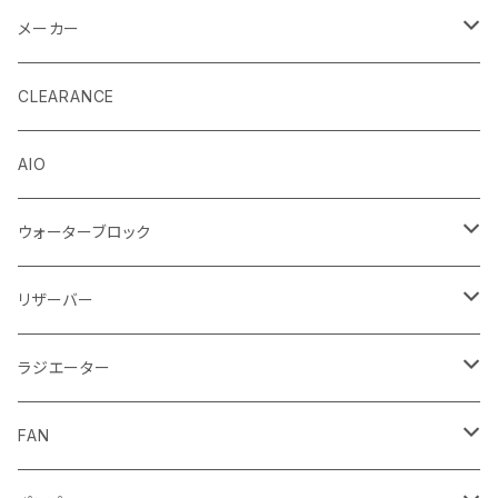
メーカー
EK by LM Tek
CLEARANCE
Stealkey Customs (coming soon)
AIO
ウォーターブロック
CPUウォーターブロック
リザーバー
Intel
GPUウォーターブロック
EK-RESチューブ（交換用）
ラジエーター
AMD
NVIDIA
モノブロック
EK-D5 Series
ラジエーターサイズ240mm
FAN
AMD